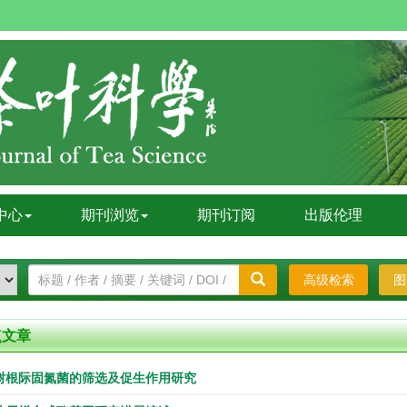
中心
期刊浏览
期刊订阅
出版伦理
高级检索
图
点文章
树根际固氮菌的筛选及促生作用研究