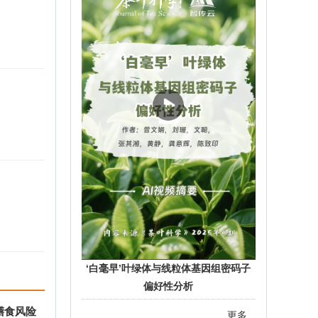
2021-2023 年度《茶叶科学》优秀论文
评选结果公示
2024-07-24
《茶叶科学》入选高水平中文期刊培育
计划
2023-07-07
热烈祝贺《茶叶科学》第八届编辑委员
会副主任委员刘仲华院士当选中国共产
党第二十届中央委员会候补委员
2022-10-28
喜讯：《茶叶科学》被Scopus数据库收
录
2020-12-11
‘白毫早’叶绿体与线粒体基因组密码子
郑重声明：编辑部从未设立稿件代理机
偏好性分析
构，请勿轻信中介……
膳食风险
2020-03-05
更多...