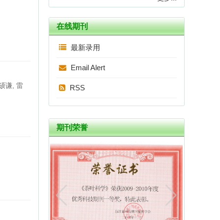
喜报|《茶叶科学》被国际知名数据库
在线期刊
DOAJ正式收录！
2026-01-23
最新录用
《茶叶科学》被英国《食品科学与技术
Email Alert
文摘》（FSTA）数据库收录
2022-08-26
硕谦, 雷
RSS
中国茶叶学会关于发展会员的通知
2021-02-24
期刊荣誉
喜讯：《茶叶科学》第八届编辑委员会
副主任委员刘仲华教授当选中国工程院
院士
2019-11-22
《茶叶科学》继续入编2023版《中文核
心期刊要目总览》（即第10版）！
2019-06-26