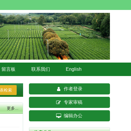
热烈祝贺《茶叶科学》第八届编辑委员
会副主任委员刘仲华院士当选中国共产
党第二十届中央委员会候补委员
2022-10-28
喜讯：《茶叶科学》被Scopus数据库收
录
2020-12-11
郑重声明：编辑部从未设立稿件代理机
留言板
联系我们
English
构，请勿轻信中介……
2020-03-05
作者登录
喜报|《茶叶科学》被国际知名数据库
表检索
DOAJ正式收录！
专家审稿
2026-01-23
更多...
编辑办公
《茶叶科学》被英国《食品科学与技术
文摘》（FSTA）数据库收录