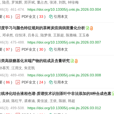
 陆烝, 罗旭辉, 郑开斌, 董占杰, 张涛, 刘凯, 钟珍梅
46(3): 461-474.
https://doi.org/10.13305/j.cnki.jts.2026.03.004
要
(
81
)
PDF全文
(
33
)
引用本文
深度学习与颜色特征规则的茶树炭疽病病斑量化分析
 邓卓然, 任恒泽, 吕务云, 陆梦倩, 王新超, 陈雅楠, 王玉春
46(3): 475-488.
https://doi.org/10.13305/j.cnki.jts.2026.03.007
要
(
97
)
PDF全文
(
30
)
引用本文
茶类高级糖基化末端产物的组成及含量研究
 孙慕芳, 江用文, 朱宏凯
46(3): 489-498.
https://doi.org/10.13305/j.cnki.jts.2026.03.008
要
(
86
)
PDF全文
(
24
)
引用本文
在线净化结合液相色谱-质谱技术识别茶叶中非法添加的9种合成色素
 吴娟, 陈红平, 裘睿涵, 黄佳波, 王依, 陈丽, 韩超
46(3): 499-508.
https://doi.org/10.13305/j.cnki.jts.2026.03.012