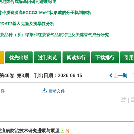
法尼烯合成酶基因研究进展综述
种质资源高EGCG3′′Me性状形成的分子机制解析
PDAT1
基因克隆及抗旱性分析
金茶品种（系）绿茶和红茶香气品质特征及关键香气成分研究
优先出版
过刊浏览
阅读排行
下载排行
引用
, 第46卷, 第3期
刊出日期：2026-06-15
上一期
文件
目录文件
|
炭疽病防治技术研究进展与展望