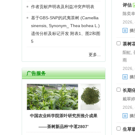
评估
作者贡献声明表及利益冲突声明表
陈奕幸,
基于GBS-SNP的武夷茶树 (Camellia
2026, 
sinensis, Synonym_ Thea bohea L.)
摘
遗传分析及标记开发 附表1、图2和图
5
茶树
阳虹, 
更多...
雨
2026, 
广告服务
摘
长期
戴翠婷,
2026, 
摘
中国农业科学院茶叶研究所推介成果
——茶树新品种‘中茗2807’
生草