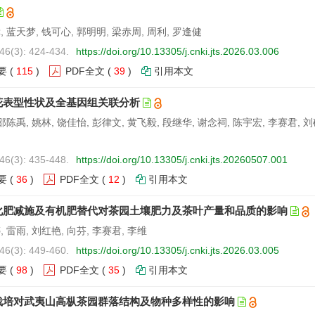
 蓝天梦, 钱可心, 郭明明, 梁赤周, 周利, 罗逢健
46(3): 424-434.
https://doi.org/10.13305/j.cnki.jts.2026.03.006
要
(
115
)
PDF全文
(
39
)
引用本文
花表型性状及全基因组关联分析
邵陈禹, 姚林, 饶佳怡, 彭律文, 黄飞毅, 段继华, 谢念祠, 陈宇宏, 李赛君, 刘
46(3): 435-448.
https://doi.org/10.13305/j.cnki.jts.20260507.001
要
(
36
)
PDF全文
(
12
)
引用本文
化肥减施及有机肥替代对茶园土壤肥力及茶叶产量和品质的影响
 雷雨, 刘红艳, 向芬, 李赛君, 李维
46(3): 449-460.
https://doi.org/10.13305/j.cnki.jts.2026.03.005
要
(
98
)
PDF全文
(
35
)
引用本文
栽培对武夷山高枞茶园群落结构及物种多样性的影响