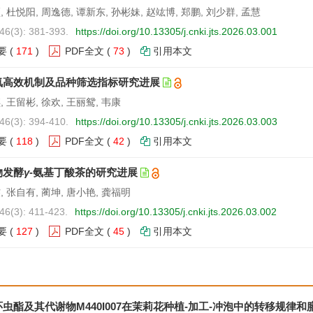
 杜悦阳, 周逸德, 谭新东, 孙彬妹, 赵竑博, 郑鹏, 刘少群, 孟慧
46(3): 381-393.
https://doi.org/10.13305/j.cnki.jts.2026.03.001
要
(
171
)
PDF全文
(
73
)
引用本文
氮高效机制及品种筛选指标研究进展
 王留彬, 徐欢, 王丽鸳, 韦康
46(3): 394-410.
https://doi.org/10.13305/j.cnki.jts.2026.03.003
要
(
118
)
PDF全文
(
42
)
引用本文
物发酵
γ
-氨基丁酸茶的研究进展
 张自有, 蔺坤, 唐小艳, 龚福明
46(3): 411-423.
https://doi.org/10.13305/j.cnki.jts.2026.03.002
要
(
127
)
PDF全文
(
45
)
引用本文
虫酯及其代谢物M440I007在茉莉花种植-加工-冲泡中的转移规律和