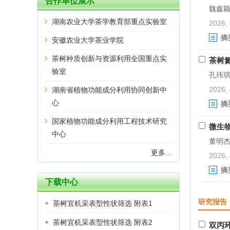
合作单位展示
魏鑫颖,
湖南农业大学茶学教育部重点实验室
2026, 
摘
安徽农业大学茶业学院
茶树种质创新与资源利用全国重点实
茶树
验室
孔玮琪,
2026, 
湖南省植物功能成分利用协同创新中
心
摘
国家植物功能成分利用工程技术研究
微生
中心
董明杰,
更多...
2026, 
摘
下载中心
研究报告
茶树宜机采表型性状筛选 附表1
茶树宜机采表型性状筛选 附表2
双丙环