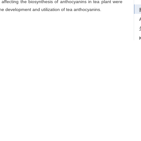
s affecting the biosynthesis of anthocyanins in tea plant were
the development and utilization of tea anthocyanins.
 (
Camellia sinensis
)
导出引用
调控及功能的研究进展[J].
茶叶科学
. 2018, 38(6): 606-614
 WANG Liyuan, CHENG Hao.
Research Advance on
Tea Plant[J].
Journal of Tea Science
. 2018, 38(6): 606-614