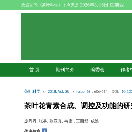
2026年8月6日 星期四
欢迎访问《茶叶科学》！今天是
首 页
期刊简介
编委会
作者
茶叶科学
››
2018, Vol. 38
››
Issue (6)
: 606-614.
DOI:
10.133
茶叶花青素合成、调控及功能的研
*
庞丹丹, 张芬, 张亚真, 韦康
, 王丽鸳, 成浩
+
作者信息