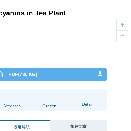
yanins in Tea Plant
PDF(780 KB)
Detail
Accesses
Citation
相关文章
段落导航