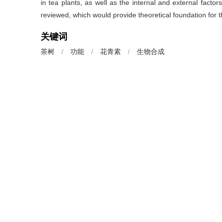
in tea plants, as well as the internal and external factor
reviewed, which would provide theoretical foundation for 
关键词
茶树
/
功能
/
花青素
/
生物合成
Key words
anthocyanins
/
biosynthesis
/
function
/
tea plant
引用本文
庞丹丹, 张芬, 张亚真, 韦康, 王丽鸳, 成浩.
茶叶花青素合成、
https://doi.org/10.13305/j.cnki.jts.2018.06.007
PANG Dandan, ZHANG Fen, ZHANG Yazhen, WEI Kang,
Biosynthesis, Regulation and Function of Anthocyanins in 
https://doi.org/10.13305/j.cnki.jts.2018.06.007
中图分类号：
S571.1