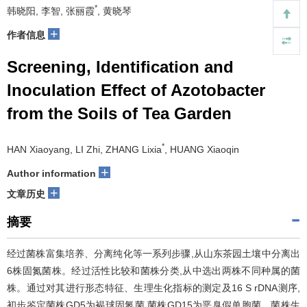
*
韩晓阳, 李智, 张丽霞
, 黄晓琴
+
作者信息
Screening, Identification and
Inoculation Effect of Azotobacter
from the Soils of Tea Garden
*
HAN Xiaoyang, LI Zhi, ZHANG Lixia
, HUANG Xiaoqin
+
Author information
+
文章历史
摘要
经过菌株富集培养、分离纯化等一系列步骤,从山东茶园土壤中分离出
6株固氮菌株。经过活性比较和菌株分类,从中选出两株不同种属的菌
株。通过对其进行形态特征、生理生化指标的测定及16 S rDNA测序,
初步鉴定菌株GD5为褐球固氮菌,菌株GD15为恶臭假单胞菌。菌株生