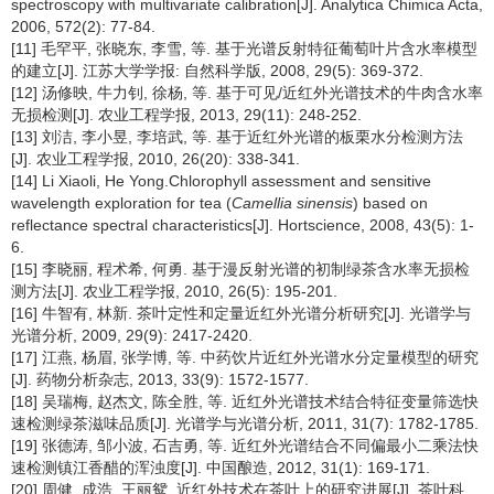
spectroscopy with multivariate calibration[J]. Analytica Chimica Acta,
2006, 572(2): 77-84.
[11] 毛罕平, 张晓东, 李雪, 等. 基于光谱反射特征葡萄叶片含水率模型
的建立[J]. 江苏大学学报: 自然科学版, 2008, 29(5): 369-372.
[12] 汤修映, 牛力钊, 徐杨, 等. 基于可见/近红外光谱技术的牛肉含水率
无损检测[J]. 农业工程学报, 2013, 29(11): 248-252.
[13] 刘洁, 李小昱, 李培武, 等. 基于近红外光谱的板栗水分检测方法
[J]. 农业工程学报, 2010, 26(20): 338-341.
[14] Li Xiaoli, He Yong.Chlorophyll assessment and sensitive
wavelength exploration for tea (
Camellia sinensis
) based on
reflectance spectral characteristics[J]. Hortscience, 2008, 43(5): 1-
6.
[15] 李晓丽, 程术希, 何勇. 基于漫反射光谱的初制绿茶含水率无损检
测方法[J]. 农业工程学报, 2010, 26(5): 195-201.
[16] 牛智有, 林新. 茶叶定性和定量近红外光谱分析研究[J]. 光谱学与
光谱分析, 2009, 29(9): 2417-2420.
[17] 江燕, 杨眉, 张学博, 等. 中药饮片近红外光谱水分定量模型的研究
[J]. 药物分析杂志, 2013, 33(9): 1572-1577.
[18] 吴瑞梅, 赵杰文, 陈全胜, 等. 近红外光谱技术结合特征变量筛选快
速检测绿茶滋味品质[J]. 光谱学与光谱分析, 2011, 31(7): 1782-1785.
[19] 张德涛, 邹小波, 石吉勇, 等. 近红外光谱结合不同偏最小二乘法快
速检测镇江香醋的浑浊度[J]. 中国酿造, 2012, 31(1): 169-171.
[20] 周健, 成浩, 王丽鸳. 近红外技术在茶叶上的研究进展[J]. 茶叶科