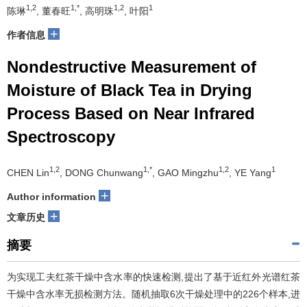
1,2
1,*
1,2
1
陈琳
, 董春旺
, 高明珠
, 叶阳
+
作者信息
Nondestructive Measurement of
Moisture of Black Tea in Drying
Process Based on Near Infrared
Spectroscopy
1,2
1,*
1,2
1
CHEN Lin
, DONG Chunwang
, GAO Mingzhu
, YE Yang
+
Author information
+
文章历史
摘要
为实现工夫红茶干燥中含水率的快速检测,提出了基于近红外光谱红茶
干燥中含水率无损检测方法。随机抽取6次干燥处理中的226个样本,进