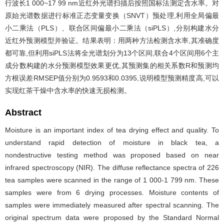
行波长1 000~17 99 nm近红外光谱扫描后按照国标法测定含水率。对
原始光谱数据进行标准正态变量变换（SNVT）预处理,利用全局偏最
小二乘法（PLS）、联合区间偏最小二乘法（siPLS）,分别构建水分
近红外预测模型并验证。结果表明：用两种方法检测含水率,其准确度
都可靠,但利用siPLS法将全光谱划分为13个区间,联合4个区间用6个主
成分数构建的水分预测模型效果更优,其预测集的相关系数R和预测均
方根误差RMSEP值分别为0.9593和0.0395,说明模型预测精度高,可以
实现红茶干燥中含水率的快速无损检测。
Abstract
Moisture is an important index of tea drying effect and quality. To
understand rapid detection of moisture in black tea, a
nondestructive testing method was proposed based on near
infrared spectroscopy (NIR). The diffuse reflectance spectra of 226
tea samples were scanned in the range of 1 000-1 799 nm. These
samples were from 6 drying processes. Moisture contents of
samples were immediately measured after spectral scanning. The
original spectrum data were proposed by the Standard Normal