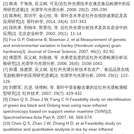
[2] 林涛, 于海燕, 应义斌. 可见/近红外光谱技术在液态食品检测中的应
用研究进展[J]. 光谱学与光谱分析, 2008, 28(2): 285-290.
[3] 陈寿松, 郑功宇, 金心怡, 等. 茶叶含水率近红外在线快速测定及其
应用研究[J]. 茶叶科学, 2014, 34(4): 337-343.
[4] 段民孝, 刑锦丰, 郭景伦, 等. 近红外光谱分析技术及其在农业中的
应用[J]. 北京农业科学, 2002, 20(1): 11-14.
[5] Fox G P, Osborne B, Bowman J, et al.Measurement of genetic
and environmental variation in barley (Hordeum vulgare) grain
hardness[J]. Journal of Cereal Science, 2007, 46(1): 82-92.
[6] 傅霞萍, 应义斌, 刘燕德, 等. 水果坚实度的近红外光谱检测分析试
验研究[J].光谱学与光谱分析, 2006, 26(6): 1038-1041.
[7] 孙通, 徐惠荣, 应义斌. 近红外光谱分析技术在农产、食品品质在线
无损检测中的应用研究进展[J]. 光谱学与光谱分析, 2009, 29(1): 122-
126.
[8] 刘辉军, 吕进, 张维刚, 等. 茶叶中茶多酚含量的近红外光谱检测模
型研究[J]. 红外技术, 2007, 29(7): 429-432.
[9] Chen Q S, Zhao J W, Fang C H.Feasibility study on identifieation
of green tea black and Oolong teas using near-inftared
spectroscopy based on support veetor maehine (SVM)[J].
Spectroehimiea Acta Part A, 2007, 66: 568-574.
[10] Chen Q S, Zhao J W, Zhang H D, et al.Feasibility study on
qualitative and quantitative analysis in tea by near inftared