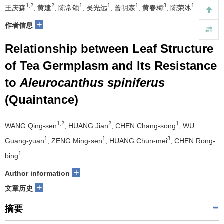
1,2
2
1
1
1
3
1
王庆森
, 黄建
, 陈常颂
, 吴光远
, 曾明森
, 黄春梅
, 陈荣冰
+
作者信息
Relationship between Leaf Structure
of Tea Germplasm and Its Resistance
to
Aleurocanthus spiniferus
(Quaintance)
1,2
2
1
WANG Qing-sen
, HUANG Jian
, CHEN Chang-song
, WU
1
1
3
Guang-yuan
, ZENG Ming-sen
, HUANG Chun-mei
, CHEN Rong-
1
bing
+
Author information
+
文章历史
摘要