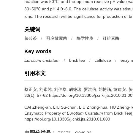
reaction was 50℃, and the optimum reactive pH value was a
30~50℃ and pH 4.0~6.0. The cellulase activity was stimu
ions. The research will be significance for production of br
关键词
茯砖茶
/
冠突散囊菌
/
酶学性质
/
纤维素酶
Key words
Eurotium cristatum
/
brick tea
/
cellulose
/
enzyma
引用本文
蔡正安, 刘素纯, 刘仲华, 胡铮瑢, 贾洪信, 胡博涵, 黄建安.
茯
30(1): 57-62 https://doi.org/10.13305/j.cnki.jts.2010.01.00
CAI Zheng-an, LIU Su-chun, LIU Zhong-hua, HU Zheng-r
Enzymatic Property of
Eurotium Cristatum
from Brick Tea[
https://doi.org/10.13305/j.cnki.jts.2010.01.009
中图分类号：