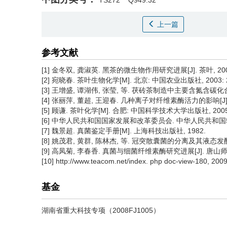
TS272
Q949.32
上一篇
参考文献
[1] 金冬双, 龚淑英. 黑茶的微生物作用研究进展[J]. 茶叶, 2007, 3
[2] 宛晓春. 茶叶生物化学[M]. 北京: 中国农业出版社, 2003: 27
[3] 王增盛, 谭湖伟, 张莹, 等. 茯砖茶制造中主要含氮含碳化合物的变
[4] 张丽萍, 董超, 王迎春. 几种离子对纤维素酶活力的影响[J]. 河
[5] 顾谦. 茶叶化学[M]. 合肥: 中国科学技术大学出版社, 2005,
[6] 中华人民共和国国家发展和改革委员会. 中华人民共和国轻工行业标
[7] 魏景超. 真菌鉴定手册[M]. 上海科技出版社, 1982.
[8] 姚茂君, 黄群, 陈林杰, 等. 冠突散囊菌的分离及其液态发酵特性[J
[9] 高凤菊, 李春香. 真菌与细菌纤维素酶研究进展[J]. 唐山师范学院学
[10] http://www.teacom.net/index. php doc-view-180, 2009
基金
湖南省重大科技专项（2008FJ1005）