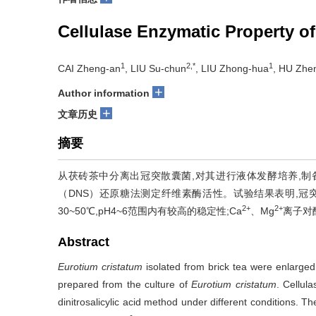
Cellulase Enzymatic Property o
1
2,*
1
CAI Zheng-an
, LIU Su-chun
, LIU Zhong-hua
, HU Zhe
+
Author information
+
文章历史
摘要
从茯砖茶中分离出冠突散囊菌,对其进行液体发酵培养,制备
（DNS）还原糖法测定纤维素酶活性。试验结果表明,冠突散
2+
2+
30~50℃,pH4~6范围内有较高的稳定性;Ca
、Mg
离子对
Abstract
Eurotium cristatum
isolated from brick tea were enlarged
prepared from the culture of
Eurotium cristatum
. Cellul
dinitrosalicylic acid method under different conditions. 