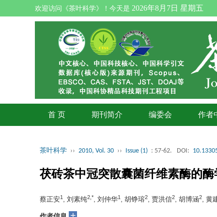
2026年8月7日 星期五
欢迎访问《茶叶科学》！今天是
首 页
期刊简介
编委会
作者
茶叶科学
››
2010, Vol. 30
››
Issue (1)
: 57-62.
DOI:
10.13305
茯砖茶中冠突散囊菌纤维素酶的酶
1
2,*
1
2
2
2
蔡正安
, 刘素纯
, 刘仲华
, 胡铮瑢
, 贾洪信
, 胡博涵
, 黄
+
作者信息