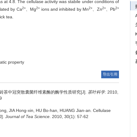
t 4.8. The cellulase activity was stabile under conditions of
2+
2+
2+
2+
2+
lated by Ca
、Mg
ions and inhibited by Mn
、Zn
、Pb
ick tea.
tic property
导出引用
砖茶中冠突散囊菌纤维素酶的酶学性质研究[J].
茶叶科学
. 2010,
9
ong, JIA Hong-xin, HU Bo-han, HUANG Jian-an.
Cellulase
J].
Journal of Tea Science
. 2010, 30(1): 57-62