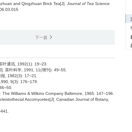
gzhuan and Qingzhuan Brick Tea[J].
Journal of Tea Science
.
006.03.015
下一篇
讯, 1992(1): 19~23.
叶科学, 1991, 11(增刊): 49~55.
1982(3): 17~21.
 9(3): 176~179.
6~50.
: The Williams & Wilkins Company Baltimore, 1965: 147~196.
cleistothecial Ascomycetes[J]. Canadian Journal of Botany,
441.