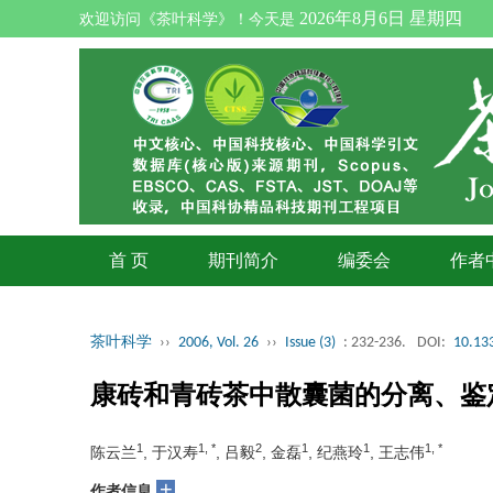
2026年8月6日 星期四
欢迎访问《茶叶科学》！今天是
首 页
期刊简介
编委会
作者
茶叶科学
››
2006, Vol. 26
››
Issue (3)
: 232-236.
DOI:
10.133
康砖和青砖茶中散囊菌的分离、鉴
1
1, *
2
1
1
1, *
陈云兰
, 于汉寿
, 吕毅
, 金磊
, 纪燕玲
, 王志伟
+
作者信息