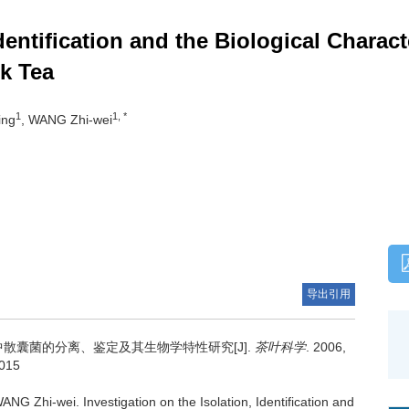
dentification and the Biological Charact
k Tea
1
1, *
ing
, WANG Zhi-wei
导出引用
散囊菌的分离、鉴定及其生物学特性研究[J].
茶叶科学
. 2006,
.015
 WANG Zhi-wei.
Investigation on the Isolation, Identification and