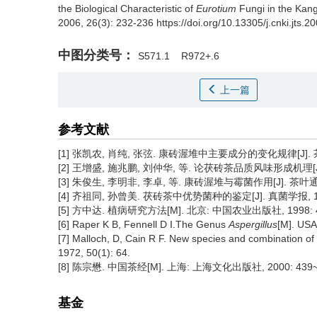
the Biological Characteristic of
Eurotium
Fungi in the Kan
2006, 26(3): 232-236 https://doi.org/10.13305/j.cnki.jts.2
中图分类号：
S571.1
R972+.6
上一篇
参考文献
[1] 张凯农, 肖纯, 张弦. 康砖渥堆中主要成分的变化规律[J]. 茶叶通
[2] 王增盛, 施兆鹏, 刘仲华, 等. 论茯砖茶品质风味形成机理[J]. 茶
[3] 朱俊生, 李明非, 李卓, 等. 康砖渥堆与霉菌作用[J]. 茶叶通报, 
[4] 齐祖同, 孙曾美. 茯砖茶中优势菌种的鉴定[J]. 真菌学报, 1990,
[5] 方中达. 植病研究方法[M]. 北京: 中国农业出版社, 1998: 4
[6] Raper K B, Fennell D I.The Genus
Aspergillus
[M]. USA
[7] Malloch, D, Cain R F. New species and combination of 
1972, 50(1): 64.
[8] 陈宗懋. 中国茶经[M]. 上海: 上海文化出版社, 2000: 439~
基金