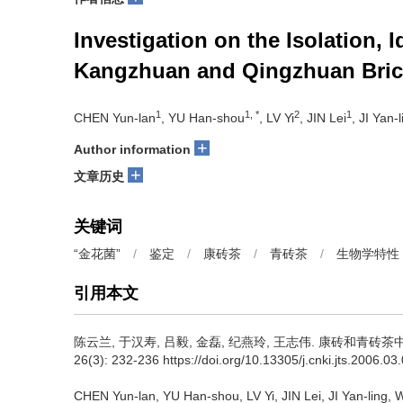
Investigation on the Isolation, I
Kangzhuan and Qingzhuan Bric
1
1, *
2
1
CHEN Yun-lan
, YU Han-shou
, LV Yi
, JIN Lei
, JI Yan-l
+
Author information
+
文章历史
关键词
“金花菌”
/
鉴定
/
康砖茶
/
青砖茶
/
生物学特性
引用本文
陈云兰, 于汉寿, 吕毅, 金磊, 纪燕玲, 王志伟.
康砖和青砖茶中
26(3): 232-236 https://doi.org/10.13305/j.cnki.jts.2006.03
CHEN Yun-lan, YU Han-shou, LV Yi, JIN Lei, JI Yan-ling,