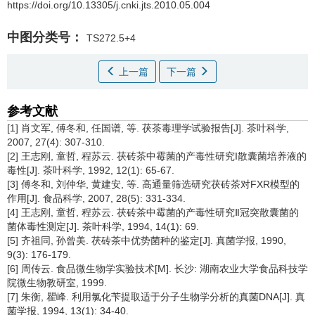
https://doi.org/10.13305/j.cnki.jts.2010.05.004
中图分类号：
TS272.5+4
上一篇
下一篇
参考文献
[1] 肖文军, 傅冬和, 任国谱, 等. 茯茶毒理学试验报告[J]. 茶叶科学,
2007, 27(4): 307-310.
[2] 王志刚, 童哲, 程苏云. 茯砖茶中霉菌的产毒性研究I散囊菌培养液的
毒性[J]. 茶叶科学, 1992, 12(1): 65-67.
[3] 傅冬和, 刘仲华, 黄建安, 等. 高通量筛选研究茯砖茶对FXR模型的
作用[J]. 食品科学, 2007, 28(5): 331-334.
[4] 王志刚, 童哲, 程苏云. 茯砖茶中霉菌的产毒性研究Ⅱ冠突散囊菌的
菌体毒性测定[J]. 茶叶科学, 1994, 14(1): 69.
[5] 齐祖同, 孙曾美. 茯砖茶中优势菌种的鉴定[J]. 真菌学报, 1990,
9(3): 176-179.
[6] 周传云. 食品微生物学实验技术[M]. 长沙: 湖南农业大学食品科技学
院微生物教研室, 1999.
[7] 朱衡, 瞿峰. 利用氯化苄提取适于分子生物学分析的真菌DNA[J]. 真
菌学报, 1994, 13(1): 34-40.