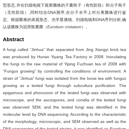
型形态,并在扫描电镜下观察菌株的子囊孢子（有性阶段）和分子孢子
（无性阶段）,同时结合DNA测序,在分子水平上对分离菌株进行鉴
定。根据菌株的表观形态、光学显微镜、扫描电镜和DNA序列分析,确
认该菌株为冠突散囊菌（
Eurotium cristatum
）。
Abstract
A fungi called “Jinhua” that separated from Jing Xiangyi brick tea
was produced by Hunan Yiyang Tea Factory in 2008. Inoculating
the fungi to the raw material of Yiping Fuzhuan tea of 2008 with
“Fungus growing” by controlling the conditions of environment. A
strain of “Jinhua” fungi was isolated from the loose tea with fungus
growing as a tested fungi through subculture purification. The
epigamous and phorozoon of the tested fungi was observed with
microscope, and the ascospores, and conidia of the tested fungi
was observed SEM, and the tested fungi was identified in the
molecular level by DNA sequencing. According to the characteristic
of the morphology, microscopic, and SEM observed as well as the
DNA sequencing of the tested strains, it was identified as
Eurotium