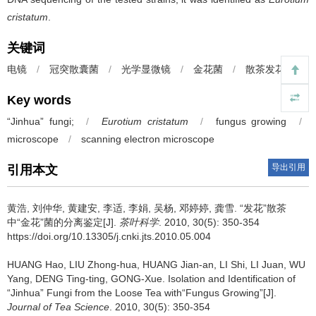
cristatum
.
关键词
电镜
/
冠突散囊菌
/
光学显微镜
/
金花菌
/
散茶发花
Key words
“Jinhua” fungi;
/
Eurotium cristatum
/
fungus growing
/
microscope
/
scanning electron microscope
导出引用
引用本文
黄浩, 刘仲华, 黄建安, 李适, 李娟, 吴杨, 邓婷婷, 龚雪.
“发花”散茶
中“金花”菌的分离鉴定[J].
茶叶科学
. 2010, 30(5): 350-354
https://doi.org/10.13305/j.cnki.jts.2010.05.004
HUANG Hao, LIU Zhong-hua, HUANG Jian-an, LI Shi, LI Juan, WU
Yang, DENG Ting-ting, GONG-Xue.
Isolation and Identification of
“Jinhua” Fungi from the Loose Tea with“Fungus Growing”[J].
Journal of Tea Science
. 2010, 30(5): 350-354