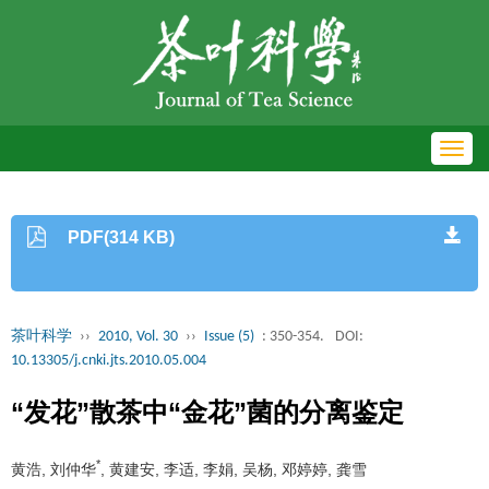
Toggl
navig
PDF(314 KB)
茶叶科学
››
2010, Vol. 30
››
Issue (5)
: 350-354.
DOI:
10.13305/j.cnki.jts.2010.05.004
“发花”散茶中“金花”菌的分离鉴定
*
黄浩, 刘仲华
, 黄建安, 李适, 李娟, 吴杨, 邓婷婷, 龚雪