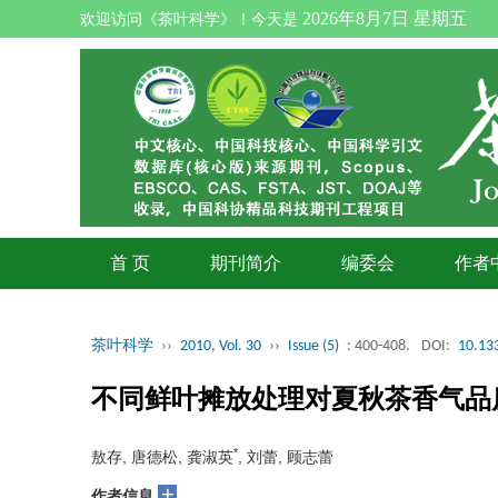
2026年8月7日 星期五
欢迎访问《茶叶科学》！今天是
首 页
期刊简介
编委会
作者
茶叶科学
››
2010, Vol. 30
››
Issue (5)
: 400-408.
DOI:
10.133
不同鲜叶摊放处理对夏秋茶香气品
*
敖存, 唐德松, 龚淑英
, 刘蕾, 顾志蕾
+
作者信息