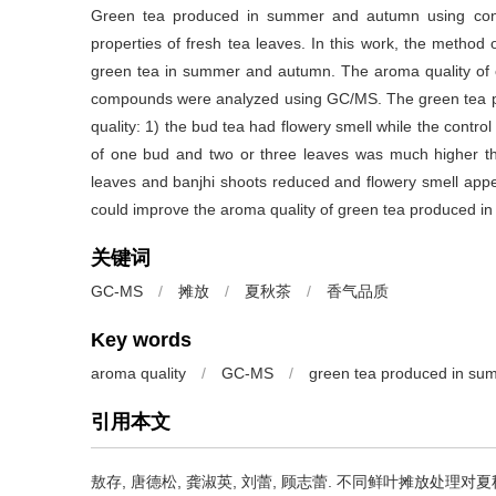
Green tea produced in summer and autumn using conv
properties of fresh tea leaves. In this work, the method
green tea in summer and autumn. The aroma quality of 
compounds were analyzed using GC/MS. The green tea pr
quality: 1) the bud tea had flowery smell while the contro
of one bud and two or three leaves was much higher than
leaves and banjhi shoots reduced and flowery smell appe
could improve the aroma quality of green tea produced 
关键词
GC-MS
/
摊放
/
夏秋茶
/
香气品质
Key words
aroma quality
/
GC-MS
/
green tea produced in s
引用本文
敖存, 唐德松, 龚淑英, 刘蕾, 顾志蕾.
不同鲜叶摊放处理对夏秋