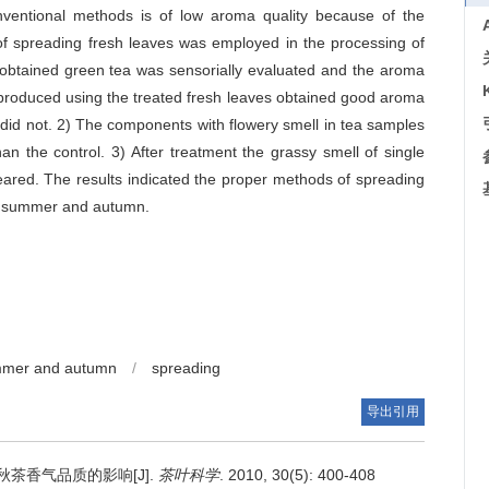
entional methods is of low aroma quality because of the
 of spreading fresh leaves was employed in the processing of
obtained green tea was sensorially evaluated and the aroma
oduced using the treated fresh leaves obtained good aroma
l did not. 2) The components with flowery smell in tea samples
 the control. 3) After treatment the grassy smell of single
ared. The results indicated the proper methods of spreading
in summer and autumn.
ummer and autumn
/
spreading
导出引用
茶香气品质的影响[J].
茶叶科学
. 2010, 30(5): 400-408