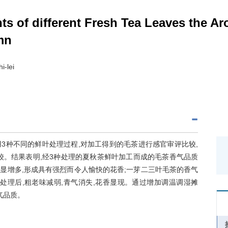
ts of different Fresh Tea Leaves the A
mn
i-lei
3种不同的鲜叶处理过程,对加工得到的毛茶进行感官审评比较,
较。结果表明,经3种处理的夏秋茶鲜叶加工而成的毛茶香气品质
显增多,形成具有强烈而令人愉快的花香;一芽二三叶毛茶的香气
处理后,粗老味减弱,青气消失,花香显现。通过增加调温调湿摊
气品质。