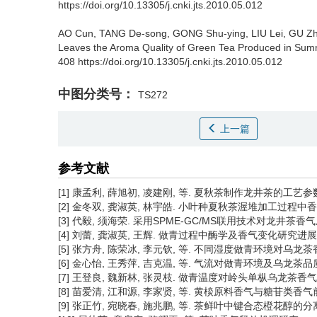
https://doi.org/10.13305/j.cnki.jts.2010.05.012
AO Cun, TANG De-song, GONG Shu-ying, LIU Lei, GU Zhi
Leaves the Aroma Quality of Green Tea Produced in Su
408 https://doi.org/10.13305/j.cnki.jts.2010.05.012
中图分类号：
TS272
上一篇
参考文献
[1] 康孟利, 薛旭初, 凌建刚, 等. 夏秋茶制作龙井茶的工艺参数优化[J
[2] 金冬双, 龚淑英, 林宇皓. 小叶种夏秋茶渥堆加工过程中香气成分研究
[3] 代毅, 须海荣. 采用SPME-GC/MS联用技术对龙井茶香气成分的测
[4] 刘蕾, 龚淑英, 王辉. 做青过程中酶学及香气变化研究进展[J]. 茶叶
[5] 张方舟, 陈荣冰, 李元钦, 等. 不同湿度做青环境对乌龙茶香气的影
[6] 金心怡, 王秀萍, 吉克温, 等. 气流对做青环境及乌龙茶品质形成的影
[7] 王登良, 魏新林, 张灵枝. 做青温度对岭头单枞乌龙茶香气成分影响的
[8] 苗爱清, 江和源, 李家贤, 等. 黄棪原料香气与糖苷类香气前体的分布
[9] 张正竹, 宛晓春, 施兆鹏, 等. 茶鲜叶中键合态橙花醇的分离与初步鉴