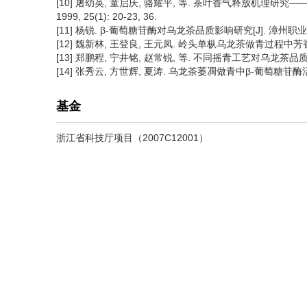
[10] 屠幼英, 童启庆, 骆耀平, 等. 茶叶香气释放机理研究
1999, 25(1): 20-23, 36.
[11] 杨锐. β-葡萄糖苷酶对乌龙茶品质影响研究[J]. 漳州职业技术学院
[12] 魏新林, 王登良, 王元凤. 岭头单枞乌龙茶做青过程中芳香成分的
[13] 郑鹏程, 宁井铭, 赵常锐, 等. 不同摇青工艺对乌龙茶品质的影响[
[14] 张秀云, 方世辉, 夏涛. 乌龙茶萎凋做青中β-葡萄糖苷酶活性变化
基金
浙江省科技厅项目（2007C12001）