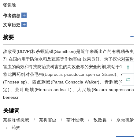
张觉晚
+
作者信息
+
文章历史
摘要
敌敌畏(DDVP)和杀螟硫磷(Sumithion)是近年来新出产的有机磷杀虫
剂,在国内用于防治水稻及蔬菜等作物害虫,效果良好。为了探求对茶树
害虫的药效和寻找防治茶树害虫的高效低毒的安全药剂,我站于1964年
将此两药剂对茶毛虫(Euproctis pseudoconspe-rsa Strand)、茶刺蛾
(Thosea sp)、四点刺蛾(Parsa Consocia Walker)、青剌蛾(学名待
定)、茶叶斑蛾(Eterusia aedea L)、大尺蠖(Buzura suppressaria
benescr
关键词
茶柄脉锦斑蛾
/
茶树害虫
/
茶叶斑蛾
/
敌敌畏
/
杀螟硫磷
/
药效