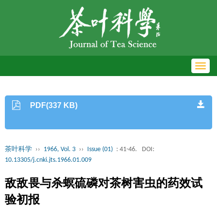
Toggl
navig
PDF(337 KB)
茶叶科学
››
1966, Vol. 3
››
Issue (01)
: 41-46.
DOI:
10.13305/j.cnki.jts.1966.01.009
敌敌畏与杀螟硫磷对茶树害虫的药效试
验初报