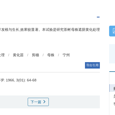
早发根与生长,效果较显著。本试验是研究茶树母株遮荫黄化处理
处理
/
黄化苗
/
剪穗
/
母株
/
宁州
导出引用
科学
. 1966, 3(01): 64-68
下一篇