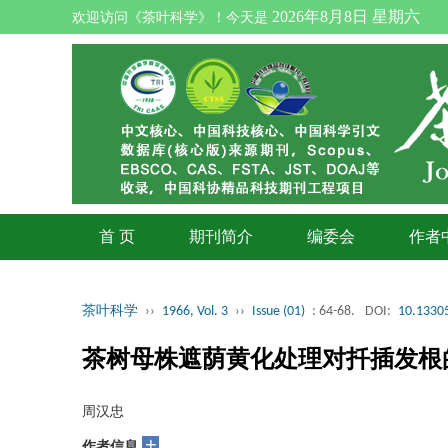
2026年8月8日 星期六
欢迎访问《茶叶科学》！今天是
首 页
期刊简介
编委会
作者
茶叶科学
››
1966, Vol. 3
››
Issue (01)
: 64-68.
DOI:
10.13305
茶树母株遮荫黄化处理对扦插发根
周汉忠
+
作者信息