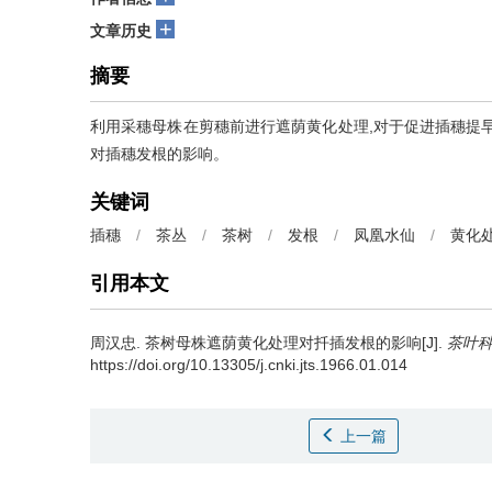
+
文章历史
摘要
利用采穗母株在剪穗前进行遮荫黄化处理,对于促进插穗提
对插穗发根的影响。
关键词
插穗
/
茶丛
/
茶树
/
发根
/
凤凰水仙
/
黄化
引用本文
周汉忠.
茶树母株遮荫黄化处理对扦插发根的影响[J].
茶叶
https://doi.org/10.13305/j.cnki.jts.1966.01.014
上一篇