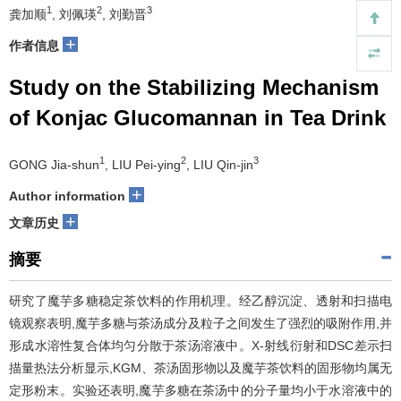
1
2
3
龚加顺
, 刘佩瑛
, 刘勤晋
+
作者信息
Study on the Stabilizing Mechanism
of Konjac Glucomannan in Tea Drink
1
2
3
GONG Jia-shun
, LIU Pei-ying
, LIU Qin-jin
+
Author information
+
文章历史
摘要
研究了魔芋多糖稳定茶饮料的作用机理。经乙醇沉淀、透射和扫描电
镜观察表明,魔芋多糖与茶汤成分及粒子之间发生了强烈的吸附作用,并
形成水溶性复合体均匀分散于茶汤溶液中。X-射线衍射和DSC差示扫
描量热法分析显示,KGM、茶汤固形物以及魔芋茶饮料的固形物均属无
定形粉末。实验还表明,魔芋多糖在茶汤中的分子量均小于水溶液中的