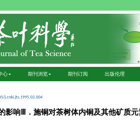
中心
期刊浏览
期刊订阅
出版伦理
5/j.cnki.jts.1995.02.004
的影响Ⅲ．施铜对茶树体内铜及其他矿质元