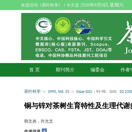
2026年8月8日 星期六
欢迎访问《茶叶科学》！今天是
首 页
期刊简介
编委会
作者
茶叶科学
››
1995, Vol. 15
››
Issue (02)
: 93-98.
DOI:
10.1330
铜与锌对茶树生育特性及生理代谢
韩文炎，许允文
+
作者信息