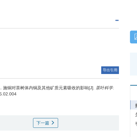
导出引用
施铜对茶树体内铜及其他矿质元素吸收的影响[J].
茶叶科学
.
95.02.004
下一篇