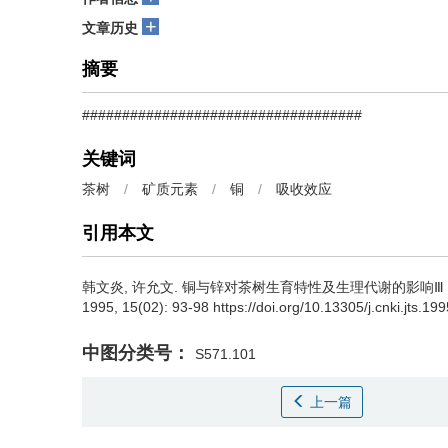
+
文章历史
摘要
###################################
关键词
茶树
/
矿质元素
/
铜
/
吸收效应
引用本文
韩文炎, 许允文.
铜与锌对茶树生育特性及生理代谢的影响Ⅲ．
1995, 15(02): 93-98 https://doi.org/10.13305/j.cnki.jts.19
中图分类号：
S571.101
上一篇