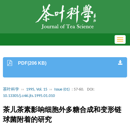
Toggl
navig
PDF(206 KB)
茶叶科学
››
1995, Vol. 15
››
Issue (01)
: 57-60.
DOI:
10.13305/j.cnki.jts.1995.01.010
茶儿茶素影响细胞外多糖合成和变形链
球菌附着的研究