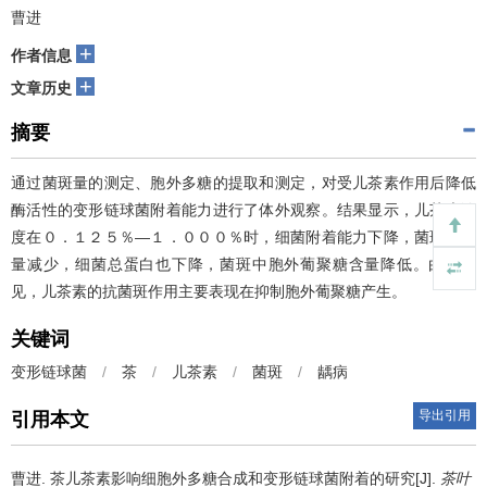
曹进
+
作者信息
+
文章历史
摘要
通过菌斑量的测定、胞外多糖的提取和测定，对受儿茶素作用后降低
酶活性的变形链球菌附着能力进行了体外观察。结果显示，儿茶素浓
度在０．１２５％—１．０００％时，细菌附着能力下降，菌斑形成
量减少，细菌总蛋白也下降，菌斑中胞外葡聚糖含量降低。由此可
见，儿茶素的抗菌斑作用主要表现在抑制胞外葡聚糖产生。
关键词
变形链球菌
/
茶
/
儿茶素
/
菌斑
/
龋病
导出引用
引用本文
曹进.
茶儿茶素影响细胞外多糖合成和变形链球菌附着的研究[J].
茶叶