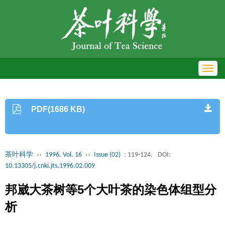
Toggl
navig
PDF(1686 KB)
茶叶科学
››
1996, Vol. 16
››
Issue (02)
: 119-124.
DOI:
10.13305/j.cnki.jts.1996.02.009
邦崴大茶树等5个大叶茶的染色体组型分
析