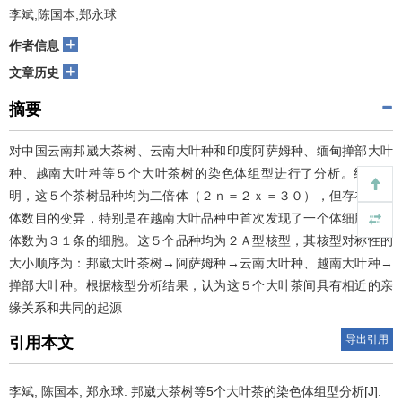
李斌,陈国本,郑永球
+
作者信息
+
文章历史
摘要
对中国云南邦崴大茶树、云南大叶种和印度阿萨姆种、缅甸掸部大叶
种、越南大叶种等５个大叶茶树的染色体组型进行了分析。结果表
明，这５个茶树品种均为二倍体（２ｎ＝２ｘ＝３０），但存在染色
体数目的变异，特别是在越南大叶品种中首次发现了一个体细胞染色
体数为３１条的细胞。这５个品种均为２Ａ型核型，其核型对称性的
大小顺序为：邦崴大叶茶树→阿萨姆种→云南大叶种、越南大叶种→
掸部大叶种。根据核型分析结果，认为这５个大叶茶间具有相近的亲
缘关系和共同的起源
导出引用
引用本文
李斌, 陈国本, 郑永球.
邦崴大茶树等5个大叶茶的染色体组型分析[J].