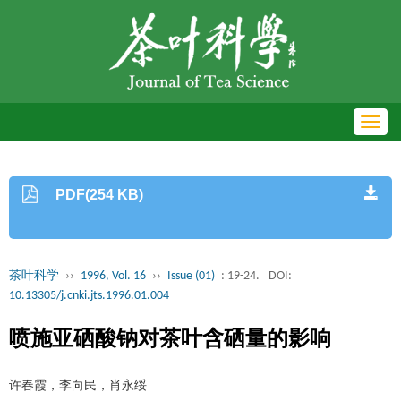
Toggl
navig
PDF(254 KB)
茶叶科学
››
1996, Vol. 16
››
Issue (01)
: 19-24.
DOI:
10.13305/j.cnki.jts.1996.01.004
喷施亚硒酸钠对茶叶含硒量的影响
许春霞，李向民，肖永绥