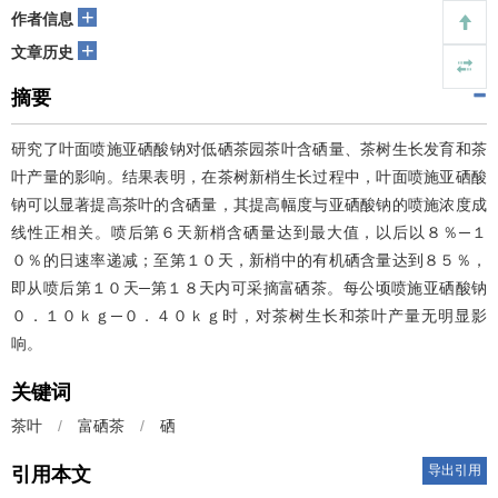
+
作者信息
+
文章历史
摘要
研究了叶面喷施亚硒酸钠对低硒茶园茶叶含硒量、茶树生长发育和茶
叶产量的影响。结果表明，在茶树新梢生长过程中，叶面喷施亚硒酸
钠可以显著提高茶叶的含硒量，其提高幅度与亚硒酸钠的喷施浓度成
线性正相关。喷后第６天新梢含硒量达到最大值，以后以８％─１
０％的日速率递减；至第１０天，新梢中的有机硒含量达到８５％，
即从喷后第１０天─第１８天内可采摘富硒茶。每公顷喷施亚硒酸钠
０．１０ｋｇ─０．４０ｋｇ时，对茶树生长和茶叶产量无明显影
响。
关键词
茶叶
/
富硒茶
/
硒
导出引用
引用本文