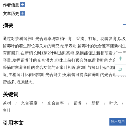
+
作者信息
+
文章历史
摘要
通过对茶树留养叶光合速率与新梢生育、采摘、打顶、花蕾发育,以及
留养叶的着生部位等关系的研究,结果表明,留养叶的光合速率随新梢生
育而回升,在新梢长到1芽2叶时达到高峰,采摘能促进新梢萌发,扩大库
容量,发挥留养叶的光合潜力,但休止前打顶会降低留养叶的光合效率;
采摘时留养鱼叶的光合功能与正常叶相近,留2叶与留1叶光合源能力相
近,主梢留叶比侧梢留叶光合能力强;着蕾可提高留养叶的光合速率,着
蕾越多,增加越大。
关键词
茶树
/
光合强度
/
光合速率
/
留养
/
新梢
/
叶光
/
鱼叶
导出引用
引用本文