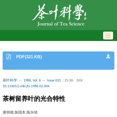
Toggl
navig
PDF(321 KB)
茶叶科学
››
1986, Vol. 6
››
Issue (02)
: 25-30.
DOI:
10.13305/j.cnki.jts.1986.02.004
茶树留养叶的光合特性
唐明德,陈国本,陈兴琰