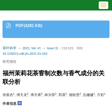
Toggl
navig
PDF(4281 KB)
茶叶科学
››
2021, Vol. 41
››
Issue (1)
: 113-121.
DOI:
10.13305/j.cnki.jts.2021.01.010
研究报告
福州茉莉花茶窨制次数与香气成分的关
联分析
1
2
2
2
2
2
1
1
张俊杰
, 傅天龙
, 傅天甫
, 林兴荣
, 郭晨
, 饶耿慧
, 彭姗姗
, 方彩
+
作者信息