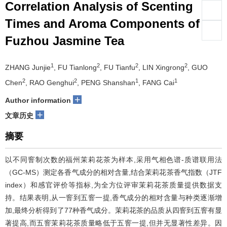
Correlation Analysis of Scenting
Times and Aroma Components of
Fuzhou Jasmine Tea
1
2
2
2
ZHANG Junjie
, FU Tianlong
, FU Tianfu
, LIN Xingrong
, GUO
2
2
1
1
Chen
, RAO Genghui
, PENG Shanshan
, FANG Cai
+
Author information
+
文章历史
摘要
以不同窨制次数的福州茉莉花茶为样本,采用气相色谱-质谱联用法
（GC-MS）测定各香气成分的相对含量,结合茉莉花茶香气指数（JTF
index）和感官评价等指标,为全方位评审茉莉花茶质量提供数据支
持。结果表明,从一窨到五窨一提,香气成分的相对含量与种类逐渐增
加,最终分析得到了77种香气成分。茉莉花茶的品质从四窨到五窨有显
著提高,而五窨茉莉花茶质量略低于五窨一提,但并无显著性差异。因