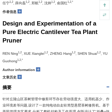
1,2
1,2
1,2
1,2
1,2,*
任宁
, 薛向磊
, 郑航
, 沈帅
, 俞国红
+
作者信息
Design and Experimentation of a
Pure Electric Cantilever Tea Plant
Pruner
1,2
1,2
1,2
1,2
REN Ning
, XUE Xianglei
, ZHENG Hang
, SHEN Shuai
, YU
1,2,*
Guohong
+
Author information
+
文章历史
摘要
针对丘陵山区茶树管理中修剪环节存在劳动强度大、适用机器少、作
业环境差等问题,设计了一款纯电动自走轻简型悬臂茶树修剪机。基于
茶园管理农艺要求,分析了整机结构及工作原理,创新设计了“折叠+旋