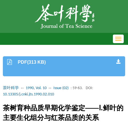
Toggl
navig
PDF(313 KB)
茶叶科学
››
1990, Vol. 10
››
Issue (02)
: 59-63.
DOI:
10.13305/j.cnki.jts.1990.02.010
茶树育种品质早期化学鉴定——Ⅰ.鲜叶的
主要生化组分与红茶品质的关系