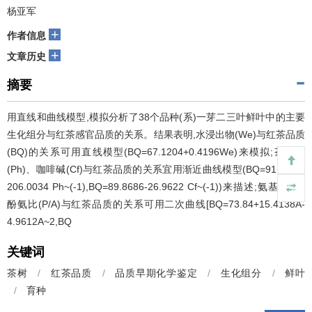
杨亚军
+
作者信息
+
文章历史
摘要
用直线和曲线模型,模拟分析了38个品种(系)一芽二三叶鲜叶中的主要
生化组分与红茶感官品质的关系。结果表明,水浸出物(We)与红茶品质
(BQ)的关系可用直线模型(BQ=67.1204+0.4196We)来模拟;茶多酚
(Ph)、咖啡碱(Cf)与红茶品质的关系宜用渐近曲线模型(BQ=91.9736-
206.0034 Ph~(-1),BQ=89.8686-26.9622 Cf~(-1))来描述;氨基酸(A),
酚氨比(P/A)与红茶品质的关系可用二次曲线[BQ=73.84+15.4138A-
4.9612A~2,BQ
关键词
茶树
/
红茶品质
/
品质早期化学鉴定
/
生化组分
/
鲜叶
/
育种