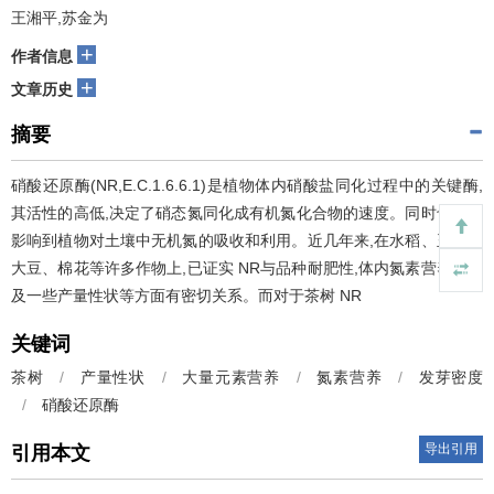
王湘平,苏金为
+
作者信息
+
文章历史
摘要
硝酸还原酶(NR,E.C.1.6.6.1)是植物体内硝酸盐同化过程中的关键酶,
其活性的高低,决定了硝态氮同化成有机氮化合物的速度。同时也直接
影响到植物对土壤中无机氮的吸收和利用。近几年来,在水稻、玉米、
大豆、棉花等许多作物上,已证实 NR与品种耐肥性,体内氮素营养状态
及一些产量性状等方面有密切关系。而对于茶树 NR
关键词
茶树
/
产量性状
/
大量元素营养
/
氮素营养
/
发芽密度
/
硝酸还原酶
导出引用
引用本文