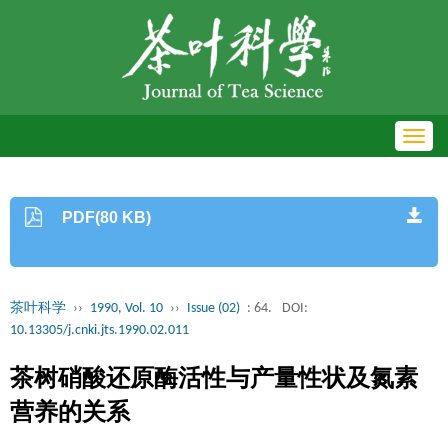
Toggl
navig
PDF(80 KB)
茶叶科学
››
1990, Vol. 10
››
Issue (02)
: 64.
DOI:
10.13305/j.cnki.jts.1990.02.011
茶树硝酸还原酶活性与产量性状及氮素
营养的关系