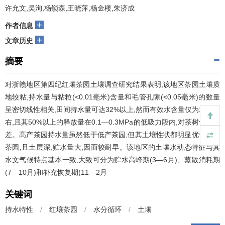
许允文,吴洵,杨锁森,王晓萍,杨金楼,朱济成
+
作者信息
+
文章历史
摘要
对浙赣地区第四纪红壤茶园土壤调查研究结果表明,该地区茶园土壤质
地较粘,持水量与粘粒(<0.01毫米)含量和毛管孔隙(<0.05毫米)的数量
呈密切线性相关,田间持水量可达32%以上,然而有效水含量仅为11%左
右,且其50%以上的释放量在0.1—0.3MPa的低吸力段内,对茶树供水力
差。高产茶园持水量虽然低于低产茶园,但其土壤性状都明显优于低产
茶园,且土层深,贮水量大,因而较耐早。该地区的土壤水动态特征与其
水文气候特点基本一致,大致可分为贮水高峰期(3—6月)、蒸散消耗期
(7—10月)和补充恢复期(11—2月
关键词
持水特性
/
红壤茶园
/
水分循环
/
土壤