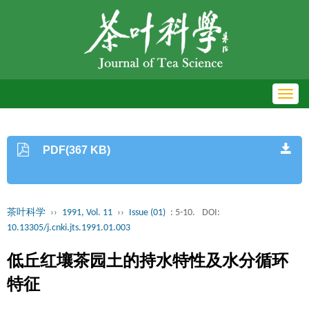
Toggl
navig
PDF(367 KB)
茶叶科学
››
1991, Vol. 11
››
Issue (01)
: 5-10.
DOI:
10.13305/j.cnki.jts.1991.01.003
低丘红壤茶园土的持水特性及水分循环
特征