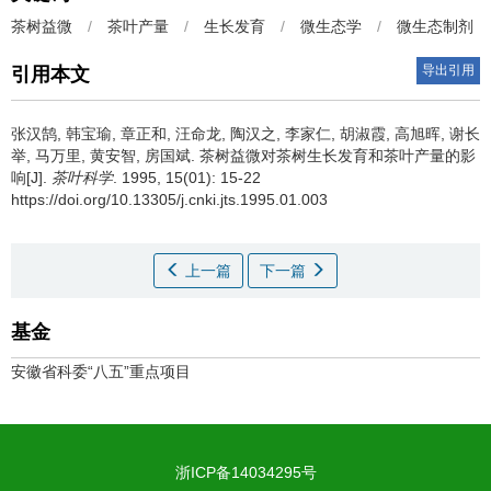
茶树益微
/
茶叶产量
/
生长发育
/
微生态学
/
微生态制剂
导出引用
引用本文
张汉鹄, 韩宝瑜, 章正和, 汪命龙, 陶汉之, 李家仁, 胡淑霞, 高旭晖, 谢长
举, 马万里, 黄安智, 房国斌.
茶树益微对茶树生长发育和茶叶产量的影
响[J].
茶叶科学
. 1995, 15(01): 15-22
https://doi.org/10.13305/j.cnki.jts.1995.01.003
上一篇
下一篇
基金
安徽省科委“八五”重点项目
浙ICP备14034295号