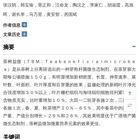
张汉鹄，韩宝瑜，章正和，汪命龙，陶汉之，李家仁，胡淑霞，高旭
晖，谢长举，马万里，黄安智，房国斌
+
作者信息
+
文章历史
摘要
茶树益微（ＴＢＭ：Ｔｅａｂｅｎｅｆｉｃｉａｌｍｉｃｒｏｂｅ
ｓ）是从茶树上分离筛选出的一种芽孢杆菌微生态制剂。在茶芽膨大
期每公顷喷施１５０ｇ，有明显增加新梢密度、长度、伸育速率、展
叶数、叶面积、叶片厚度和百芽重的效果，益徽处理的新梢叶片净光
合强度增加３０％以上，叶片栅栏组织与海绵组织细胞排列紧密，内
含物质充实，比叶重增加１０％。大田一二轮芽各施２次，三四轮芽
各施１次，春、夏、秋茶增产２０％－６５％，其中春茶中的雨前茶
产量、产值分别增长＞２９％和２６％，其效果明显优于广谱增产菌
微生态制剂，茶树益微加微量营养元素的效果更佳。
关键词