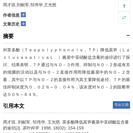
周才琼,刘献军,邹伟华,王光慈
+
作者信息
+
文章历史
摘要
对茶多酚（Ｔｅａｐｏｌｙｐｈｅｎｏｌｓ，ＴＰ）降低莴笋（Ｌａ
ｃｔｕｃａｓａｔｉｖａＬ．）酱菜中亚硝酸盐含量的途径进行了探
讨。结果表明，ＴＰ通过与ＮＯ－３作用、抑制与ＮＯ－２形成有关
的细菌的活动以及与ＮＯ－２直接作用而降低酱菜中的ＮＯ－２含
量，其中以ＴＰ与ＮＯ－２的直接作用为其主要降低途径。ＴＰ的最
佳抑制浓度为０．０２％～０．０４％，该浓度对ＮＯ－２的阻断率
达５０％～６４％。
导出引用
引用本文
周才琼, 刘献军, 邹伟华, 王光慈.
茶多酚降低莴笋酱菜中亚硝酸盐含量
的途径[J].
茶叶科学
. 1998, 18(02): 154-159