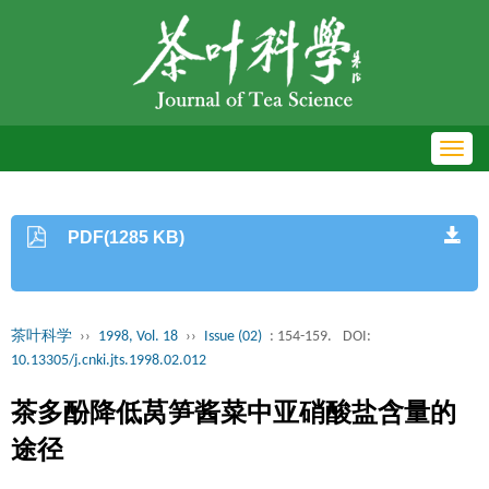
Toggl
navig
PDF(1285 KB)
茶叶科学
››
1998, Vol. 18
››
Issue (02)
: 154-159.
DOI:
10.13305/j.cnki.jts.1998.02.012
茶多酚降低莴笋酱菜中亚硝酸盐含量的
途径