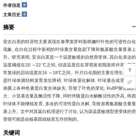
+
作者信息
+
文章历史
摘要
安吉白茶的特异性主要表现在春季发芽时新梢嫩叶叶色的可逆性白化
现象, 在白化过程中新梢的叶绿素含量急剧下降和氨基酸含量显著上
升。研究表明, 安吉白茶是一个温度敏感的自然突变体, 其白化表达的
温度阈值在20 ～22 ℃之间, 但该温度仅在芽萌发初期发挥作用; 其正
常复绿的启动温度在16 ～18℃之间。叶片白化期的主要生理生化变化
是叶绿体膜结构发育发生障碍, 叶绿体退化解体, 叶绿素合成受阻, 质
体膜上各种色素蛋白复合体缺失, 导致了叶色的变化; RuBP羧化酶的
大、小亚基含量及酶活性下降, 同时伴随蛋白水解酶活性的升高, 终因
叶绿体不能继续发育, 多余的可溶性蛋白水解, 导致游离氨基酸含量显
著上升。文中对其返白机理进行了讨论, 认为该温度敏感型突变体的突
变很可能是由核基因或核质互作控制的。
关键词