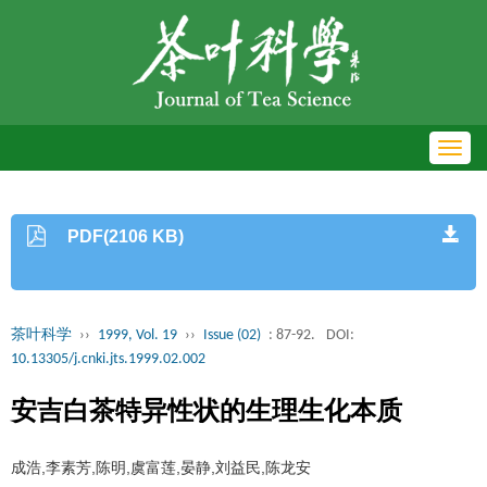
Toggl
navig
PDF(2106 KB)
茶叶科学
››
1999, Vol. 19
››
Issue (02)
: 87-92.
DOI:
10.13305/j.cnki.jts.1999.02.002
安吉白茶特异性状的生理生化本质
成浩,李素芳,陈明,虞富莲,晏静,刘益民,陈龙安