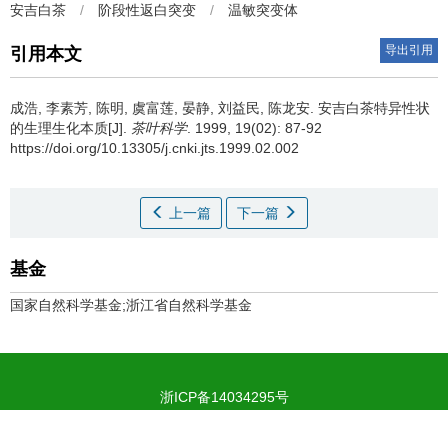
安吉白茶
/
阶段性返白突变
/
温敏突变体
导出引用
引用本文
成浩, 李素芳, 陈明, 虞富莲, 晏静, 刘益民, 陈龙安.
安吉白茶特异性状
的生理生化本质[J].
茶叶科学
. 1999, 19(02): 87-92
https://doi.org/10.13305/j.cnki.jts.1999.02.002
上一篇
下一篇
基金
国家自然科学基金;浙江省自然科学基金
浙ICP备14034295号
浙公网安备 33019902000101号