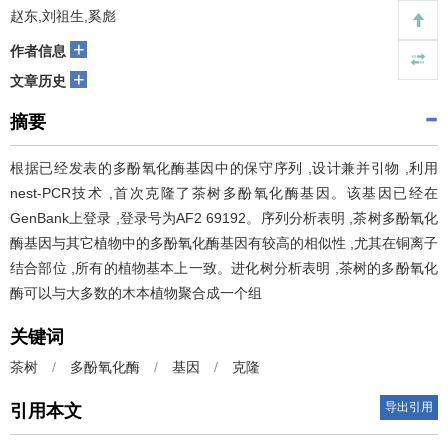
赵东,刘祖生,奚彪
+
作者信息
+
文章历史
摘要
根据已经发表的多酚氧化酶基因中的保守序列 ,设计兼并引物 ,利用
nest-PCR技术 ,首次克隆了茶树多酚氧化酶基因。该基因已经在
GenBank上登录 ,登录号为AF2 69192。序列分析表明 ,茶树多酚氧化
酶基因与其它植物中的多酚氧化酶基因有较高的相似性 ,尤其在铜离子
结合部位 ,所有的植物基本上一致。进化树分析表明 ,茶树的多酚氧化
酶可以与大多数的木本植物聚合成一个组
关键词
茶树
/
多酚氧化酶
/
基因
/
克隆
导出引用
引用本文