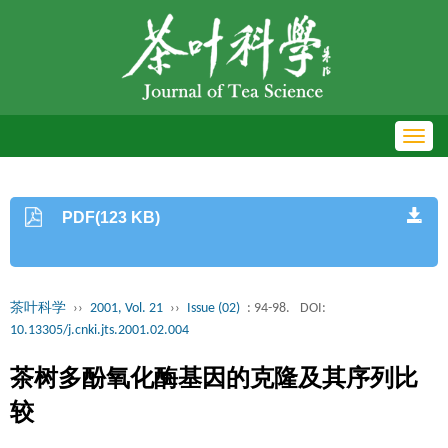
Toggl
navig
PDF(123 KB)
茶叶科学
››
2001, Vol. 21
››
Issue (02)
: 94-98.
DOI:
10.13305/j.cnki.jts.2001.02.004
茶树多酚氧化酶基因的克隆及其序列比
较