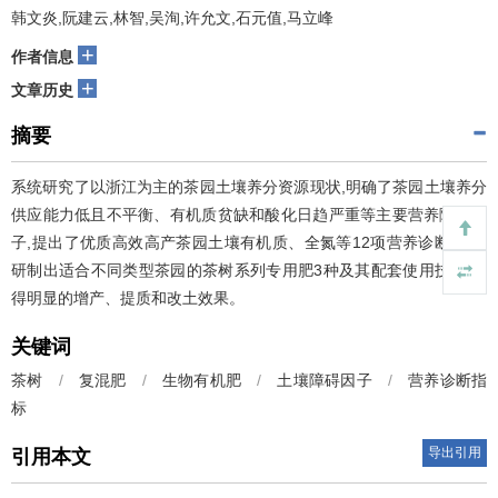
韩文炎,阮建云,林智,吴洵,许允文,石元值,马立峰
+
作者信息
+
文章历史
摘要
系统研究了以浙江为主的茶园土壤养分资源现状,明确了茶园土壤养分
供应能力低且不平衡、有机质贫缺和酸化日趋严重等主要营养障碍因
子,提出了优质高效高产茶园土壤有机质、全氮等12项营养诊断指标,
研制出适合不同类型茶园的茶树系列专用肥3种及其配套使用技术,取
得明显的增产、提质和改土效果。
关键词
茶树
/
复混肥
/
生物有机肥
/
土壤障碍因子
/
营养诊断指
标
导出引用
引用本文