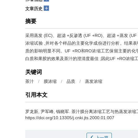
+
文章历史
摘要
采用蒸发 (EC)、超滤 +反渗透 (UF +RO)、超滤 +蒸发
浓缩试验 ,并对各个样品的主要化学成份进行分析。结果表
质的影响明显不同。UF +RO和RO浓缩工艺保留主要的化学成
白质和果胶的效果及茶汁的澄清度最佳 ;因此UF +RO浓
关键词
茶汁
/
膜浓缩
/
品质
/
蒸发浓缩
引用本文
罗龙新, 尹军峰, 钱晓军.
茶汁膜分离浓缩工艺与热蒸发浓缩工
https://doi.org/10.13305/j.cnki.jts.2000.01.007
上一篇