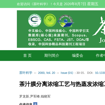
2026年8月7日 星期五
欢迎访问《茶叶科学》！今天是
首 页
期刊简介
编委会
作者
茶叶科学
››
2000, Vol. 20
››
Issue (01)
: 30-35.
DOI:
10.1330
茶汁膜分离浓缩工艺与热蒸发浓缩
罗龙新,尹军峰,钱晓军
+
作者信息