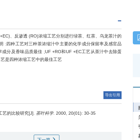
 (UF +EC)、反渗透 (RO)浓缩工艺分别进行绿茶、红茶、乌龙茶汁的
明 :四种工艺对三种茶浓缩汁中主要的化学成分保留率及感官品
分及香味品质最佳 ;UF +RO和UF +EC工艺从茶汁中去除蛋
缩工艺是四种浓缩工艺中的最佳工艺
导出引用
艺的比较研究[J].
茶叶科学
. 2000, 20(01): 30-35
下一篇