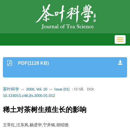
Toggl
navig
PDF(1128 KB)
茶叶科学
››
2000, Vol. 20
››
Issue (01)
: 55-58.
DOI:
10.13305/j.cnki.jts.2000.01.012
稀土对茶树生殖生长的影响
王常红,汪东风,杨进华,宁井铭,胡绍德