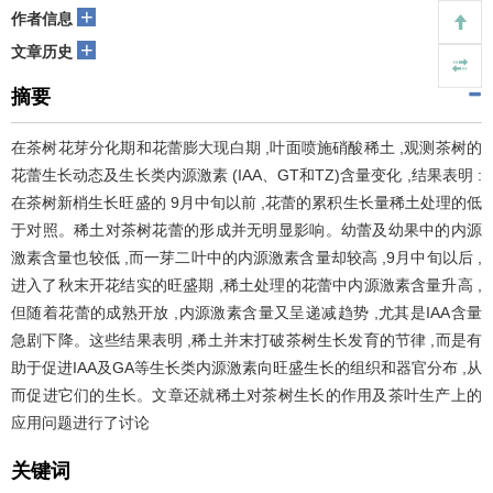
+
作者信息
+
文章历史
摘要
在茶树花芽分化期和花蕾膨大现白期 ,叶面喷施硝酸稀土 ,观测茶树的
花蕾生长动态及生长类内源激素 (IAA、GT和TZ)含量变化 ,结果表明 :
在茶树新梢生长旺盛的 9月中旬以前 ,花蕾的累积生长量稀土处理的低
于对照。稀土对茶树花蕾的形成并无明显影响。幼蕾及幼果中的内源
激素含量也较低 ,而一芽二叶中的内源激素含量却较高 ,9月中旬以后 ,
进入了秋末开花结实的旺盛期 ,稀土处理的花蕾中内源激素含量升高 ,
但随着花蕾的成熟开放 ,内源激素含量又呈递减趋势 ,尤其是IAA含量
急剧下降。这些结果表明 ,稀土并末打破茶树生长发育的节律 ,而是有
助于促进IAA及GA等生长类内源激素向旺盛生长的组织和器官分布 ,从
而促进它们的生长。文章还就稀土对茶树生长的作用及茶叶生产上的
应用问题进行了讨论
关键词