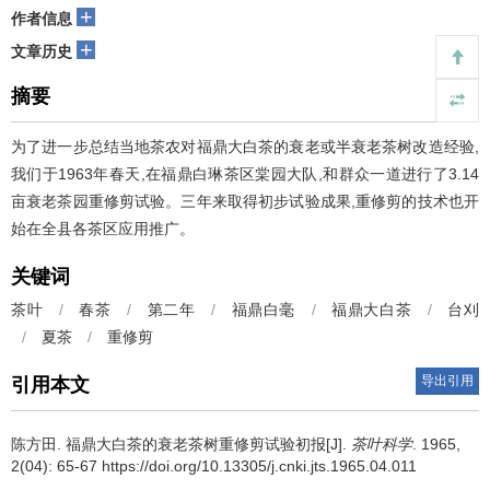
+
作者信息
+
文章历史
摘要
为了进一步总结当地茶农对福鼎大白茶的衰老或半衰老茶树改造经验,
我们于1963年春天,在福鼎白琳茶区棠园大队,和群众一道进行了3.14
亩衰老茶园重修剪试验。三年来取得初步试验成果,重修剪的技术也开
始在全县各茶区应用推广。
关键词
茶叶
/
春茶
/
第二年
/
福鼎白毫
/
福鼎大白茶
/
台刈
/
夏茶
/
重修剪
导出引用
引用本文
陈方田.
福鼎大白茶的衰老茶树重修剪试验初报[J].
茶叶科学
. 1965,
2(04): 65-67 https://doi.org/10.13305/j.cnki.jts.1965.04.011