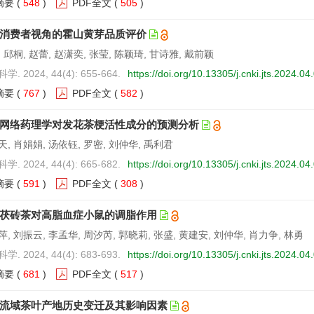
摘要
(
548
)
PDF全文
(
505
)
消费者视角的霍山黄芽品质评价
 邱桐, 赵蕾, 赵潇奕, 张莹, 陈颖琦, 甘诗雅, 戴前颖
. 2024, 44(4): 655-664.
https://doi.org/10.13305/j.cnki.jts.2024.04
摘要
(
767
)
PDF全文
(
582
)
网络药理学对发花茶梗活性成分的预测分析
, 肖娟娟, 汤依钰, 罗密, 刘仲华, 禹利君
. 2024, 44(4): 665-682.
https://doi.org/10.13305/j.cnki.jts.2024.04
摘要
(
591
)
PDF全文
(
308
)
茯砖茶对高脂血症小鼠的调脂作用
, 刘振云, 李孟华, 周汐芮, 郭晓莉, 张盛, 黄建安, 刘仲华, 肖力争, 林勇
. 2024, 44(4): 683-693.
https://doi.org/10.13305/j.cnki.jts.2024.04
摘要
(
681
)
PDF全文
(
517
)
流域茶叶产地历史变迁及其影响因素