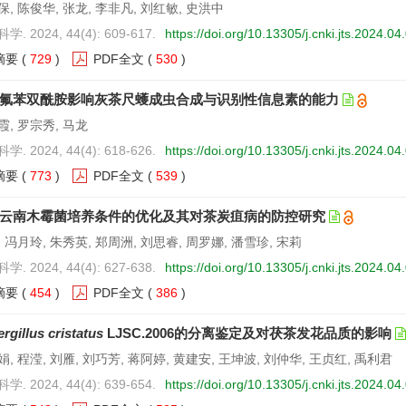
, 陈俊华, 张龙, 李非凡, 刘红敏, 史洪中
. 2024, 44(4): 609-617.
https://doi.org/10.13305/j.cnki.jts.2024.04
摘要
(
729
)
PDF全文
(
530
)
氟苯双酰胺影响灰茶尺蠖成虫合成与识别性信息素的能力
霞, 罗宗秀, 马龙
. 2024, 44(4): 618-626.
https://doi.org/10.13305/j.cnki.jts.2024.04
摘要
(
773
)
PDF全文
(
539
)
云南木霉菌培养条件的优化及其对茶炭疽病的防控研究
 冯月玲, 朱秀英, 郑周洲, 刘思睿, 周罗娜, 潘雪珍, 宋莉
. 2024, 44(4): 627-638.
https://doi.org/10.13305/j.cnki.jts.2024.04
摘要
(
454
)
PDF全文
(
386
)
rgillus cristatus
LJSC.2006的分离鉴定及对茯茶发花品质的影响
, 程滢, 刘雁, 刘巧芳, 蒋阿婷, 黄建安, 王坤波, 刘仲华, 王贞红, 禹利君
. 2024, 44(4): 639-654.
https://doi.org/10.13305/j.cnki.jts.2024.04