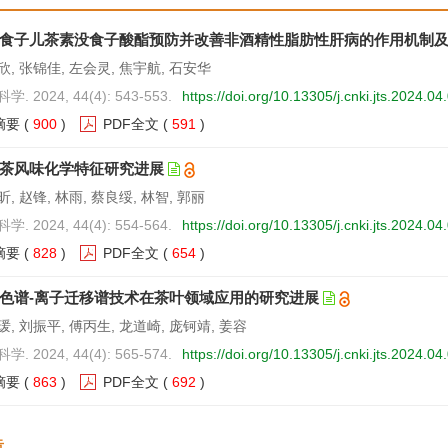
食子儿茶素没食子酸酯预防并改善非酒精性脂肪性肝病的作用机制
欣, 张锦佳, 左会灵, 焦宇航, 石安华
. 2024, 44(4): 543-553.
https://doi.org/10.13305/j.cnki.jts.2024.04
摘要
(
900
)
PDF全文
(
591
)
茶风味化学特征研究进展
, 赵锋, 林雨, 蔡良绥, 林智, 郭丽
. 2024, 44(4): 554-564.
https://doi.org/10.13305/j.cnki.jts.2024.04
摘要
(
828
)
PDF全文
(
654
)
色谱-离子迁移谱技术在茶叶领域应用的研究进展
, 刘振平, 傅丙生, 龙道崎, 庞钶靖, 姜容
. 2024, 44(4): 565-574.
https://doi.org/10.13305/j.cnki.jts.2024.04
摘要
(
863
)
PDF全文
(
692
)
告