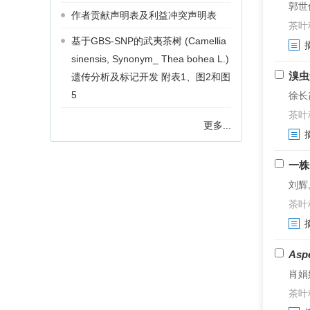
郭世保
作者贡献声明表及利益冲突声明表
茶叶科学
基于GBS-SNP的武夷茶树 (Camellia
sinensis, Synonym_ Thea bohea L.)
溴虫
遗传分析及标记开发 附表1、图2和图
5
徐长
茶叶科学
更多...
一株
刘辉,
茶叶科学
Aspe
肖娟娟
茶叶科学