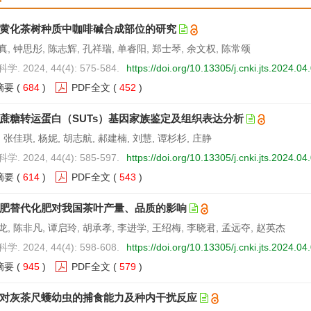
黄化茶树种质中咖啡碱合成部位的研究
, 钟思彤, 陈志辉, 孔祥瑞, 单睿阳, 郑士琴, 余文权, 陈常颂
. 2024, 44(4): 575-584.
https://doi.org/10.13305/j.cnki.jts.2024.04
摘要
(
684
)
PDF全文
(
452
)
蔗糖转运蛋白（SUTs）基因家族鉴定及组织表达分析
 张佳琪, 杨妮, 胡志航, 郝建楠, 刘慧, 谭杉杉, 庄静
. 2024, 44(4): 585-597.
https://doi.org/10.13305/j.cnki.jts.2024.04
摘要
(
614
)
PDF全文
(
543
)
肥替代化肥对我国茶叶产量、品质的影响
, 陈非凡, 谭启玲, 胡承孝, 李进学, 王绍梅, 李晓君, 孟远夺, 赵英杰
. 2024, 44(4): 598-608.
https://doi.org/10.13305/j.cnki.jts.2024.04
摘要
(
945
)
PDF全文
(
579
)
对灰茶尺蠖幼虫的捕食能力及种内干扰反应