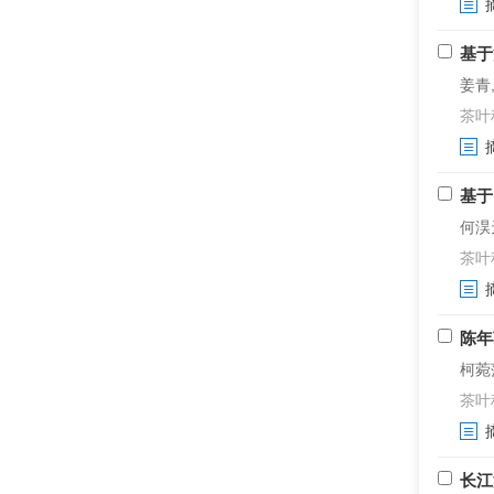
基于
姜青,
茶叶科学
基于
何淏天
茶叶科学
陈年
柯菀萍
茶叶科学
长江