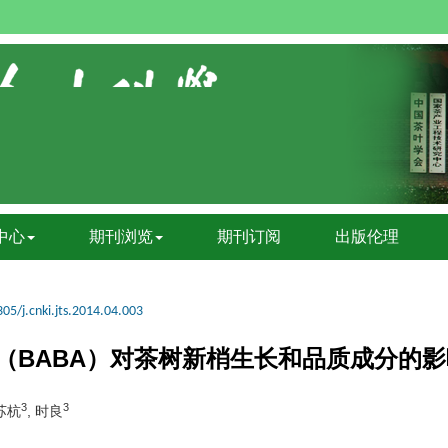
中心
期刊浏览
期刊订阅
出版伦理
05/j.cnki.jts.2014.04.003
酸（BABA）对茶树新梢生长和品质成分的影
3
3
 苏杭
, 时良