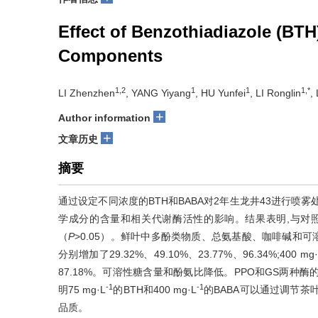
Effect of Benzothiadiazole (BT
Components
1,2
1
1
1,*
LI Zhenzhen
, YANG Yiyang
, HU Yunfei
, LI Ronglin
,
+
Author information
+
文章历史
摘要
通过设定不同浓度的BTH和BABA对2年生龙井43进行喷
学成分的含量和相关代谢酶活性的影响。结果表明,与对
（
P
>0.05）。鲜叶中多酚类物质、总氨基酸、咖啡碱和可溶
分别增加了29.32%、49.10%、23.77%、96.34%;400 mg·
87.18%。可溶性糖含量和酚氨比降低。PPO和GS两种酶
-1
-1
明75 mg·L
的BTH和400 mg·L
的BABA可以通过调节
品质。