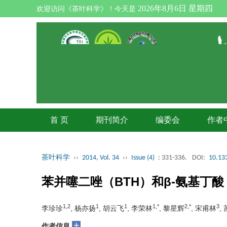
2026年8月6日 星期四
欢迎访问《茶叶科学》！今天是
首 页
期刊简介
编委会
作者
茶叶科学
››
2014, Vol. 34
››
Issue (4)
: 331-336.
DOI:
10.133
苯并噻二唑（BTH）和β-氨基丁
1,2
1
1
1,*
2,*
3
李珍珍
, 杨亦扬
, 胡云飞
, 李荣林
, 黎星辉
, 宋甫林
,
+
作者信息