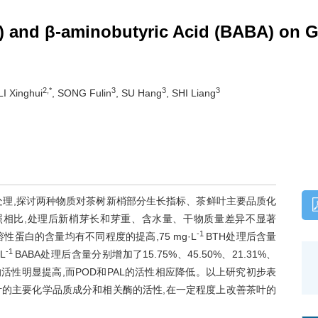
H) and β-aminobutyric Acid (BABA) on G
2,*
3
3
3
 LI Xinghui
, SONG Fulin
, SU Hang
, SHI Liang
雾处理,探讨两种物质对茶树新梢部分生长指标、茶鲜叶主要品质化
照相比,处理后新梢芽长和芽重、含水量、干物质量差异不显著
-1
性蛋白的含量均有不同程度的提高,75 mg·L
BTH处理后含量
-1
L
BABA处理后含量分别增加了15.75%、45.50%、21.31%、
的活性明显提高,而POD和PAL的活性相应降低。以上研究初步表
茶叶的主要化学品质成分和相关酶的活性,在一定程度上改善茶叶的