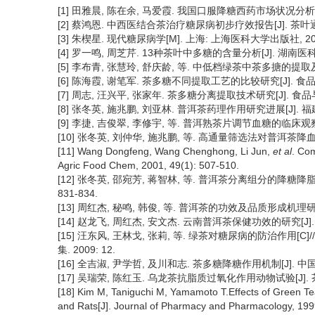
[1] 田雅晨, 陈在余, 马爱霞. 我国口服降糖西药市场状况分析[J]. 
[2] 蔡鸿恩. 中西医结合茶治疗糖尿病初步疗效报告[J]. 茶叶通讯, 19
[3] 朱楔星. 现代糖尿病学[M]. 上海: 上海医科大学出版社, 2000
[4] 罗一鸣, 周芝芹. 13种茶叶中多糖的含量分析[J]. 湖南医科大学学报
[5] 李布青, 张慧玲, 舒庆龄, 等. 中低档绿茶中茶多搪的提取及降血糖作
[6] 陈海霞, 谢笔军. 茶多糖不同提取工艺的比较研究[J]. 食品工业科技
[7] 周志, 汪兴平, 张家年. 茶多糖分离提取技术研究[J]. 食品与发酵工
[8] 张冬英, 施兆鹏, 刘亚林. 普洱茶药理作用研究进展[J]. 福建茶叶,
[9] 李捷, 吉俊翠, 李修宇, 等. 普洱熟茶片调节血糖的临床观察[J].
[10] 张冬英, 刘仲华, 施兆鹏, 等. 高通量筛选法对普洱茶降血糖血脂
[11] Wang Dongfeng, Wang Chenghong, Li Jun,
et al
. Com
Agric Food Chem, 2001, 49(1): 507-510.
[12] 张冬英, 邵宛芳, 蒋智林, 等. 普洱茶分离组分的降糖降脂
831-834.
[13] 周红杰, 秘鸣, 韩俊, 等. 普洱茶的功效及品质形成机理研究进展[J
[14] 赵龙飞, 周红杰, 安文杰. 云南普洱茶保健功效的研究[J]. 食品
[15] 汪东风, 王林戈, 张莉, 等. 绿茶对糖尿病的防治作
集. 2009: 12.
[16] 全吉淑, 尹学哲, 及川和志. 茶多糖降糖作用机制[J]. 中国公共卫
[17] 吴瑞荣, 陈红玉. 乌龙茶抗脂质过氧化作用动物试验[J]. 茶叶科学
[18] Kim M, Taniguchi M, Yamamoto T.Effects of Green Te
and Rats[J]. Journal of Pharmacy and Pharmacology, 199