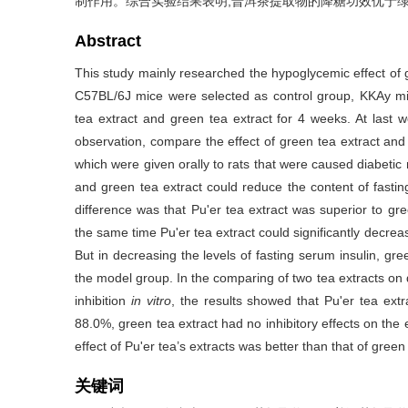
制作用。综合实验结果表明,普洱茶提取物的降糖功效优于
Abstract
This study mainly researched the hypoglycemic effect of 
C57BL/6J mice were selected as control group, KKAy mi
tea extract and green tea extract for 4 weeks. At last 
observation, compare the effect of green tea extract and 
which were given orally to rats that were caused diabetic
and green tea extract could reduce the content of fasti
difference was that Pu'er tea extract was superior to gr
the same time Pu'er tea extract could significantly decrease
But in decreasing the levels of fasting serum insulin, gr
the model group. In the comparing of two tea extracts o
inhibition
in vitro
, the results showed that Pu'er tea extra
88.0%, green tea extract had no inhibitory effects on th
effect of Pu'er tea’s extracts was better than that of green
关键词