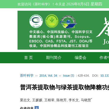
2026年8月6日 星期四
欢迎访问《茶叶科学》！今天是
首 页
期刊简介
编委会
作者
茶叶科学
››
2014, Vol. 34
››
Issue (5)
: 428-434.
DOI:
10.133
普洱茶提取物与绿茶提取物降糖功
*
栗志文, 王媛媛, 王根辈, 陈艳芳, 李长文, 马晓慧
+
作者信息