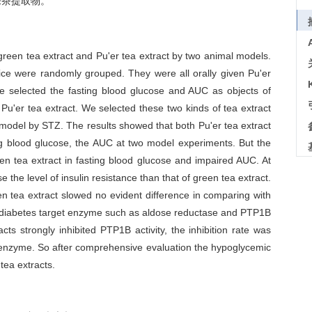
绿茶提取物。
green tea extract and Pu'er tea extract by two animal models.
ce were randomly grouped. They were all orally given Pu'er
we selected the fasting blood glucose and AUC as objects of
Pu'er tea extract. We selected these two kinds of tea extract
 model by STZ. The results showed that both Pu'er tea extract
ng blood glucose, the AUC at two model experiments. But the
een tea extract in fasting blood glucose and impaired AUC. At
 the level of insulin resistance than that of green tea extract.
een tea extract slowed no evident difference in comparing with
n diabetes target enzyme such as aldose reductase and PTP1B
cts strongly inhibited PTP1B activity, the inhibition rate was
e enzyme. So after comprehensive evaluation the hypoglycemic
 tea extracts.