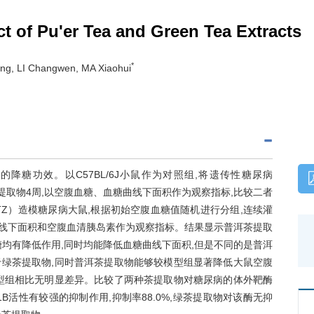
t of Pu'er Tea and Green Tea Extracts
*
g, LI Changwen, MA Xiaohui
糖功效。以C57BL/6J小鼠作为对照组,将遗传性糖尿病
提取物4周,以空腹血糖、血糖曲线下面积作为观察指标,比较二者
TZ）造模糖尿病大鼠,根据初始空腹血糖值随机进行分组,连续灌
曲线下面积和空腹血清胰岛素作为观察指标。结果显示普洱茶提取
糖均有降低作用,同时均能降低血糖曲线下面积,但是不同的是普洱
绿茶提取物,同时普洱茶提取物能够较模型组显著降低大鼠空腹
型组相比无明显差异。比较了两种茶提取物对糖尿病的体外靶酶
1B活性有较强的抑制作用,抑制率88.0%,绿茶提取物对该酶无抑