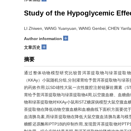
Study of the Hypoglycemic Effec
LI Zhiwen, WANG Yuanyuan, WANG Genbei, CHEN Yanfan
+
Author information
+
文章历史
摘要
通过整体动物模型研究比较普洱茶提取物与绿茶提取物的降
（KKAy）小鼠随机分组,分别灌胃给予普洱茶提取物与绿茶
的药效作用;以SD雄性大鼠一次性腹腔注射链脲佐菌素（S
胃给予普洱茶提取物与绿茶提取物4周,以空腹血糖、血糖
物和绿茶提取物对KKAy小鼠和STZ糖尿病模型大鼠空腹血
茶提取物在降低动物空腹血糖和血糖曲线下面积方面要优于
血清胰岛素,而绿茶提取物在降低大鼠空腹血清胰岛素与模
糖醛还原酶和PTP1B的抑制作用,发现普洱茶提取物对PTP