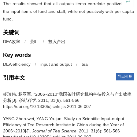
The results showed that all outputs items correlate positively with
the input items of fund and staff, while not positively with per capita
fund.
关键词
DEA效率
/
茶叶
/
投入产出
Key words
DEA efficiency
/
input and output
/
tea
导出引用
引用本文
杨珍伟, 杨亚军.
“2006~2010”我国茶叶研究机构科技投入与产出效率
分析[J].
茶叶科学
. 2011, 31(6): 561-566
https://doi.org/10.13305/j.cnki.jts.2011.06.007
YANG Zhen-wei, YANG Ya-jun.
Study on Scientific Input-output
Efficiency of Tea Research Institute in China during the Year of
2006~2010[J].
Journal of Tea Science
. 2011, 31(6): 561-566
https://doi.org/10.13305/j.cnki.jts.2011.06.007