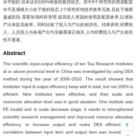
水平较好,但未达到100%有效的最优状态。其中9个研究所的资源配置
水平及规模大小处于较好状态,1个研究所纯技术效率无效,且处于规模
递减阶段,需要加强科研管理,提高投入资源的使用及配置效率,以增加
产出来提高效率。同时比较了投入与产出的相关性。结果表明,经费投
入、人员投入与各项产出均呈极显著正相关,人均经费投入与产出相关
性不显著。
Abstract
The scientific input-output efficiency of ten Tea Research Institutes
at or above provincial level in China was investigated by using DEA
method during the year of 2006~2010. The result showed that
institutes’ input & output efficiency keep well in total, but not 100% is
efficient. Nine institutes were effective, and their scale and
resources allocation level was in good situation. One institute was
PE invalid and in scale decrease stage, it needs to strengthened
scientific research management and improved resource allocative
efficiency, to increase output and make DEA efficient. The
correlation between input item and output item was investigated.