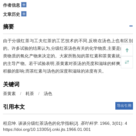
+
作者信息
+
文章历史
摘要
由于分级红茶与工夫红茶的工艺技术的不同,反映在汤色上也有区别
的。许多试验的结果认为,分级红茶汤色有关的化学物质,主要是由多酚
类物质的氧化产物来决定的。大家所熟知的茶红素和茶黄素就是其中
的主导产物。若干试验表明,茶黄素对茶汤的亮度和滋味的鲜爽度有着
积极的影响;而茶红素与汤色的深度和滋味的浓度有关。
关键词
茶黄素
/
耗茶
/
汤色
导出引用
引用本文
程启坤.
谈谈分级红茶汤色的化学指标[J].
茶叶科学
. 1966, 3(01): 4
https://doi.org/10.13305/j.cnki.jts.1966.01.001