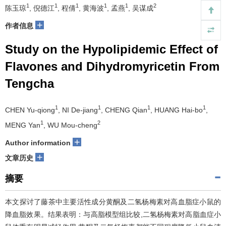
1
1
1
1
1
2
陈玉琼
, 倪德江
, 程倩
, 黄海波
, 孟燕
, 吴谋成
+
作者信息
Study on the Hypolipidemic Effect of
Flavones and Dihydromyricetin From
Tengcha
1
1
1
1
CHEN Yu-qiong
, NI De-jiang
, CHENG Qian
, HUANG Hai-bo
,
1
2
MENG Yan
, WU Mou-cheng
+
Author information
+
文章历史
摘要
本文探讨了藤茶中主要活性成分黄酮及二氢杨梅素对高血脂症小鼠的
降血脂效果。结果表明：与高脂模型组比较,二氢杨梅素对高脂血症小