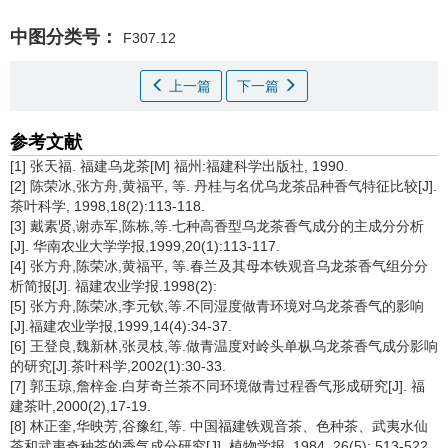
中图分类号：
F307.12
上一篇
下一篇
参考文献
[1] 张天福. 福建乌龙茶[M] 福州:福建科学出版社, 1990.
[2] 陈荣冰,张方舟,黄福平, 等. 丹桂与名优乌龙茶品种香气特征比较[J].
茶叶科学, 1998,18(2):113-118.
[3] 戴素贤,谢赤军,陈栋,等.七种高香型乌龙茶香气成分的主成分分析
[J]. 华南农业大学学报,1999,20(1):113-117.
[4] 张方舟,陈荣冰,黄福平, 等.春兰及其母本铁观音乌龙茶香气组分分
析简报[J]. 福建农业学报.1998(2):
[5] 张方舟,陈荣冰,李元钦,等.不同湿度做青环境对乌龙茶香气的影响
[J].福建农业学报,1999,14(4):34-37.
[6] 王登良,魏新林,张灵枝,等.做青温度对岭头单枞乌龙茶香气成分影响
的研究[J].茶叶科学,2002(1):30-33.
[7] 郭玉琼,詹梓金.白芽奇兰茶不同环境做青过程香气形成研究[J]. 福
建茶叶,2000(2),17-19.
[8] 林正奎,华映芳,谷豫红,等. 中国福建铁观音茶、色种茶、武夷水仙
茶和武夷奇种茶的香气成分研究[J]. 植物学报, 1984, 26(5): 513-522.