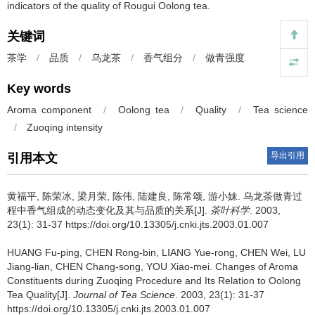
indicators of the quality of Rougui Oolong tea.
关键词
茶学
/
品质
/
乌龙茶
/
香气组分
/
做青强度
Key words
Aroma component
/
Oolong tea
/
Quality
/
Tea science
/
Zuoqing intensity
导出引用
引用本文
黄福平, 陈荣冰, 梁月荣, 陈伟, 陆建良, 陈常颂, 游小妹.
乌龙茶做青过
程中香气组成的动态变化及其与品质的关系[J].
茶叶科学
. 2003,
23(1): 31-37 https://doi.org/10.13305/j.cnki.jts.2003.01.007
HUANG Fu-ping, CHEN Rong-bin, LIANG Yue-rong, CHEN Wei, LU
Jiang-lian, CHEN Chang-song, YOU Xiao-mei.
Changes of Aroma
Constituents during Zuoqing Procedure and Its Relation to Oolong
Tea Quality[J].
Journal of Tea Science
. 2003, 23(1): 31-37
https://doi.org/10.13305/j.cnki.jts.2003.01.007