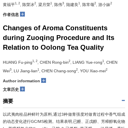
1, 2
2
1
3
1
2
2
黄福平
, 陈荣冰
, 梁月荣
, 陈伟
, 陆建良
, 陈常颂
, 游小妹
+
作者信息
Changes of Aroma Constituents
during Zuoqing Procedure and Its
Relation to Oolong Tea Quality
1, 2
2
1
HUANG Fu-ping
, CHEN Rong-bin
, LIANG Yue-rong
, CHEN
3
1
2
2
Wei
, LU Jiang-lian
, CHEN Chang-song
, YOU Xiao-mei
+
Author information
+
文章历史
摘要
以武夷肉桂品种鲜叶为原料,通过3种做青强度对做青过程中香气组成
的动态变化进行GC/MS检测。结果表明,已醛、正戊醇、芳樟醇氧化物