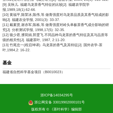
[9] 吴秋儿. 福建乌龙茶香气特征的比较[J]. 福建农学院学
报,1989,18(1):62-66.
[10] 黄福平,陈荣冰,陈伟,等.做青强度对乌龙茶品质及其香气组成的影
响[J]. 福建农业学报, 2001(3): 33-37.
[11] 戴素贤,谢赤军,陈栋,等.做青强度对岭头单枞茶香气成分影响的研
究[J]. 分析测试学报, 1998,17(5): 32-35.
[12] 骆少君,濮荷娟,郭雯飞.不同品种乌龙茶的香气特征及其与品质等
级的相关性[J]. 福建茶叶, 1987, 2:11-20.
[13] 竹尾忠一(程启坤译). 乌龙茶的香气及其特征[J]. 国外农学-茶
叶,1984,2: 16-22.
基金
福建省自然科学基金项目（B0010023）
浙ICP备14034295号
浙公网安备 33019902000101号
版权所有 © 《茶叶科学》编辑部