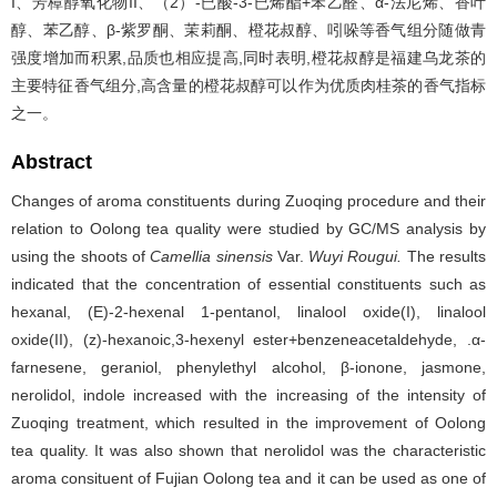
I、芳樟醇氧化物II、（2）-已酸-3-已烯酯+苯乙醛、α-法尼烯、香叶
醇、苯乙醇、β-紫罗酮、茉莉酮、橙花叔醇、吲哚等香气组分随做青
强度增加而积累,品质也相应提高,同时表明,橙花叔醇是福建乌龙茶的
主要特征香气组分,高含量的橙花叔醇可以作为优质肉桂茶的香气指标
之一。
Abstract
Changes of aroma constituents during Zuoqing procedure and their
relation to Oolong tea quality were studied by GC/MS analysis by
using the shoots of
Camellia sinensis
Var.
Wuyi Rougui.
The results
indicated that the concentration of essential constituents such as
hexanal, (E)-2-hexenal 1-pentanol, linalool oxide(I), linalool
oxide(II), (z)-hexanoic,3-hexenyl ester+benzeneacetaldehyde, .α-
farnesene, geraniol, phenylethyl alcohol, β-ionone, jasmone,
nerolidol, indole increased with the increasing of the intensity of
Zuoqing treatment, which resulted in the improvement of Oolong
tea quality. It was also shown that nerolidol was the characteristic
aroma consituent of Fujian Oolong tea and it can be used as one of