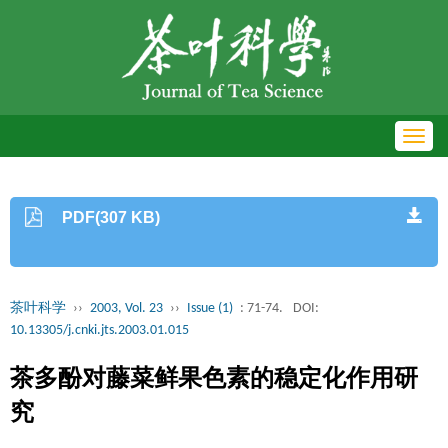
Toggl
navig
PDF(307 KB)
茶叶科学
››
2003, Vol. 23
››
Issue (1)
: 71-74.
DOI:
10.13305/j.cnki.jts.2003.01.015
茶多酚对藤菜鲜果色素的稳定化作用研
究