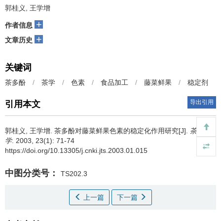
郭桂义, 王学增
+
作者信息
+
文章历史
关键词
茶多酚
/
茶学
/
色素
/
食品加工
/
藤菜鲜果
/
稳定剂
导出引用
引用本文
郭桂义, 王学增.
茶多酚对藤菜鲜果色素的稳定化作用研究[J].
茶叶科
学
. 2003, 23(1): 71-74
https://doi.org/10.13305/j.cnki.jts.2003.01.015
中图分类号：
TS202.3
上一篇
下一篇