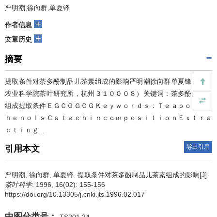
严明潮,徐向群,单夏锋
+
作者信息
+
文章历史
摘要
提取条件对茶多酚制品儿茶素组成的影响严明潮徐向群单夏锋（中国
农业科学院茶叶研究所，杭州３１０００８）关键词：茶多酚儿茶素
组成提取条件ＥＧＣＧＧＣＧＫｅｙｗｏｒｄｓ：Ｔｅａｐｏｌｙｐ
ｈｅｎｏｌｓＣａｔｅｃｈｉｎｃｏｍｐｏｓｉｔｉｏｎＥｘｔｒａ
ｃｔｉｎｇ...
导出引用
引用本文
严明潮, 徐向群, 单夏锋.
提取条件对茶多酚制品儿茶素组成的影响[J].
茶叶科学
. 1996, 16(02): 155-156
https://doi.org/10.13305/j.cnki.jts.1996.02.017
中图分类号：
TS201.24