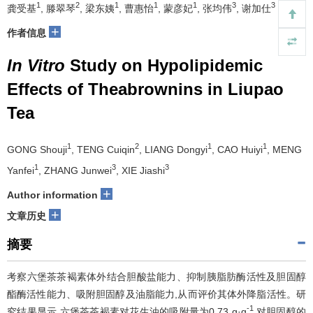
1
2
1
1
1
3
3
龚受基
, 滕翠琴
, 梁东姨
, 曹惠怡
, 蒙彦妃
, 张均伟
, 谢加仕
+
作者信息
In Vitro
Study on Hypolipidemic
Effects of Theabrownins in Liupao
Tea
1
2
1
1
GONG Shouji
, TENG Cuiqin
, LIANG Dongyi
, CAO Huiyi
, MENG
1
3
3
Yanfei
, ZHANG Junwei
, XIE Jiashi
+
Author information
+
文章历史
摘要
考察六堡茶茶褐素体外结合胆酸盐能力、抑制胰脂肪酶活性及胆固醇
酯酶活性能力、吸附胆固醇及油脂能力,从而评价其体外降脂活性。研
-1
究结果显示,六堡茶茶褐素对花生油的吸附量为0.73 g·g
,对胆固醇的