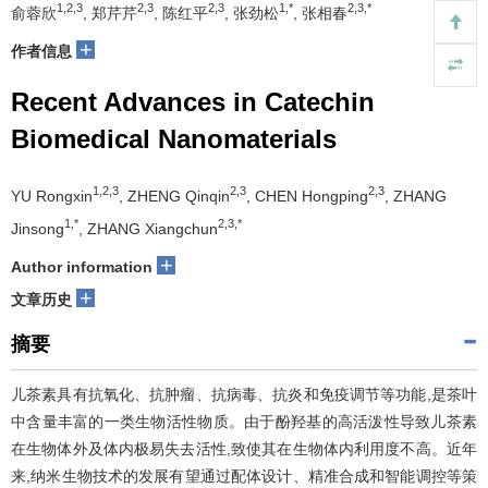
1,2,3
2,3
2,3
1,*
2,3,*
俞蓉欣
, 郑芹芹
, 陈红平
, 张劲松
, 张相春
+
作者信息
Recent Advances in Catechin
Biomedical Nanomaterials
1,2,3
2,3
2,3
YU Rongxin
, ZHENG Qinqin
, CHEN Hongping
, ZHANG
1,*
2,3,*
Jinsong
, ZHANG Xiangchun
+
Author information
+
文章历史
摘要
儿茶素具有抗氧化、抗肿瘤、抗病毒、抗炎和免疫调节等功能,是茶叶
中含量丰富的一类生物活性物质。由于酚羟基的高活泼性导致儿茶素
在生物体外及体内极易失去活性,致使其在生物体内利用度不高。近年
来,纳米生物技术的发展有望通过配体设计、精准合成和智能调控等策