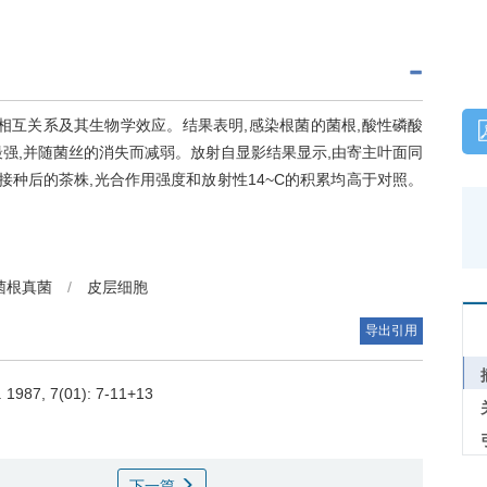
相互关系及其生物学效应。结果表明,感染根菌的菌根,酸性磷酸
强,并随菌丝的消失而减弱。放射自显影结果显示,由寄主叶面同
接种后的茶株,光合作用强度和放射性14~C的积累均高于对照。
菌根真菌
/
皮层细胞
导出引用
. 1987, 7(01): 7-11+13
下一篇