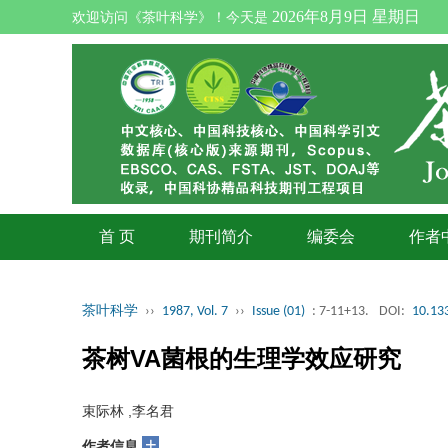
2026年8月9日 星期日
欢迎访问《茶叶科学》！今天是
首 页
期刊简介
编委会
作者
茶叶科学
››
1987, Vol. 7
››
Issue (01)
: 7-11+13.
DOI:
10.133
茶树VA菌根的生理学效应研究
束际林 ,李名君
+
作者信息