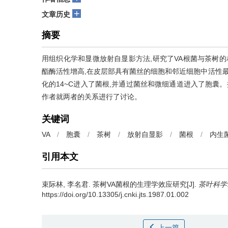
+
文章历史
摘要
用组织化学和显微放射自显影方法,研究了VA根菌与茶树的
酯酶活性增高,在皮层部具有菌丝的细胞和邻近细胞中活性最
化的14~C进入了菌根,并通过菌丝和微细通道进入了胞囊。
作者就两者的关系进行了讨论。
关键词
VA
/
胞囊
/
茶树
/
放射自显影
/
菌根
/
内生
引用本文
束际林, 李名君.
茶树VA菌根的生理学效应研究[J].
茶叶科学
https://doi.org/10.13305/j.cnki.jts.1987.01.002
上一篇