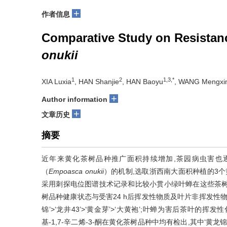
+
作者信息
Comparative Study on Resistanc
onukii
1
2
1,3,*
XIA Luxia
, HAN Shanjie
, HAN Baoyu
, WANG Mengxi
+
Author information
+
文章历史
摘要
近年来黄化茶树品种推广面积持续增加,茶园病虫害也
（
Empoasca onukii
）的机制,选取浙西南大面积种植的3个黄化
采用刺探电位图谱技术记录和比较小贯小绿叶蝉在这些茶树
树品种健康状态与受害24 h后挥发性物质及叶片非挥发性
锦’>‘龙井43’>‘黄金芽’>‘大黄袍’;叶蝉为害后茶叶的挥
基-1,7-辛二烯-3-酮在黄化茶树品种中均有检出,其中‘