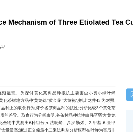
e Mechanism of Three Etiolated Tea Cu
1,*
n
逐渐显现。为探讨黄化茶树品种抵抗主要害虫小贯小绿叶蝉
茶树地方品种‘黄龙锦’‘黄金芽’‘大黄袍’,并以‘龙井43’为对照,
品种上的取食行为,评价各茶树品种的抗性;分析比较3个黄化茶
物质的差异。取食行为分析表明,各茶树品种抗性由强至弱为‘黄龙
发性化合物中共测出6种组分,
α
-法呢烯、
β
-罗勒烯、2-甲基-6-亚甲
黄龙锦’含量最高;通过正交偏最小二乘法判别分析模型在叶蝉为害后非