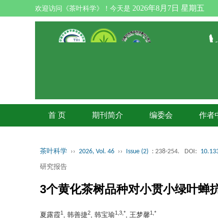
2026年8月7日 星期五
欢迎访问《茶叶科学》！今天是
首 页
期刊简介
编委会
作者
茶叶科学
››
2026, Vol. 46
››
Issue (2)
: 238-254.
DOI:
10.133
研究报告
3个黄化茶树品种对小贯小绿叶蝉
1
2
1,3,*
1,*
夏露霞
, 韩善捷
, 韩宝瑜
, 王梦馨