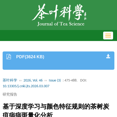
Toggl
navig
PDF(3624 KB)
茶叶科学
››
2026, Vol. 46
››
Issue (3)
: 475-488.
DOI:
10.13305/j.cnki.jts.2026.03.007
研究报告
基于深度学习与颜色特征规则的茶树炭
疽病病斑量化分析