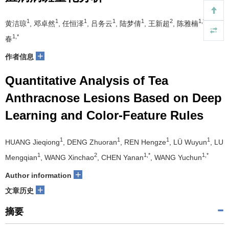
1
1
1
1
1
2
1,*
黄洁琼
, 邓卓然
, 任恒泽
, 吕务云
, 陆梦倩
, 王新超
, 陈雅楠
, 王玉
1,*
春
+
作者信息
Quantitative Analysis of Tea
Anthracnose Lesions Based on Deep
Learning and Color-Feature Rules
1
1
1
1
HUANG Jieqiong
, DENG Zhuoran
, REN Hengze
, LÜ Wuyun
, LU
1
2
1,*
1,*
Mengqian
, WANG Xinchao
, CHEN Yanan
, WANG Yuchun
+
Author information
+
文章历史
摘要