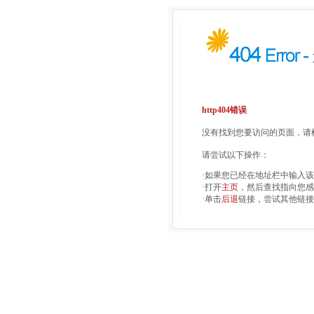
http404错误
没有找到您要访问的页面，请检
请尝试以下操作：
·如果您已经在地址栏中输入
·打开
主页
，然后查找指向您感
·单击
后退
链接，尝试其他链接