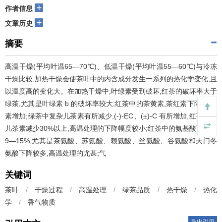
+
作者信息
+
文章历史
摘要
高温干燥(平均叶温65—70℃)、低温干燥(平均叶温55—60℃)与冷冻
干燥比较,加热干燥会使茶叶中的内含成分发生一系列的热化学变化,且
以温度高的变化大。在加热干燥中,叶绿素受到破坏,红茶的破坏率大于
绿茶,尤其是叶绿素 b 的破坏率较大;红茶中的茶黄素,茶红素下降,茶褐
素增加;绿茶中复杂儿茶素有所减少,(-)-EC、(±)-C 有所增加,红茶中的
儿茶素减少30%以上,高温处理的下降幅度较小;红茶中的氨基酸下降了
9—15%,尤其是茶氨酸、苏氨酸、赖氨酸、丝氨酸、谷氨酸和天门冬
氨酸下降较多,高温处理的尤甚;气
关键词
茶叶
/
干燥过程
/
高温处理
/
绿茶品质
/
热干燥
/
热化
学
/
香气物质
导出引用