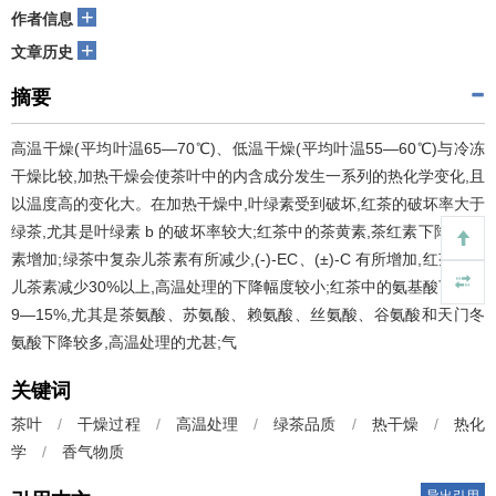
+
作者信息
+
文章历史
摘要
高温干燥(平均叶温65—70℃)、低温干燥(平均叶温55—60℃)与冷冻
干燥比较,加热干燥会使茶叶中的内含成分发生一系列的热化学变化,且
以温度高的变化大。在加热干燥中,叶绿素受到破坏,红茶的破坏率大于
绿茶,尤其是叶绿素 b 的破坏率较大;红茶中的茶黄素,茶红素下降,茶褐
素增加;绿茶中复杂儿茶素有所减少,(-)-EC、(±)-C 有所增加,红茶中的
儿茶素减少30%以上,高温处理的下降幅度较小;红茶中的氨基酸下降了
9—15%,尤其是茶氨酸、苏氨酸、赖氨酸、丝氨酸、谷氨酸和天门冬
氨酸下降较多,高温处理的尤甚;气
关键词
茶叶
/
干燥过程
/
高温处理
/
绿茶品质
/
热干燥
/
热化
学
/
香气物质
导出引用