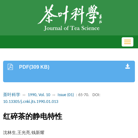
Toggl
navig
PDF(309 KB)
茶叶科学
››
1990, Vol. 10
››
Issue (01)
: 65-70.
DOI:
10.13305/j.cnki.jts.1990.01.013
红碎茶的静电特性
沈林生,王光亮,钱新耀