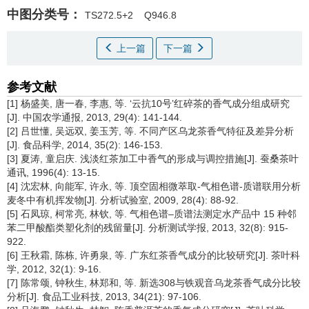
中图分类号：
TS272.5+2
Q946.8
上一篇
下一篇
参考文献
[1] 杨盛美, 唐一春, 李惠, 等. ‘云抗10号’红碎茶的香气成分组成研究
[J]. 中国农学通报, 2013, 29(4): 141-144.
[2] 吕世懂, 吴远双, 姜玉芳, 等. 不同产区乌龙茶香气特征及差异分析
[J]. 食品科学, 2014, 35(2): 146-153.
[3] 夏涛, 童启庆. 浅淡红茶加工中香气的形成与调控措施[J]. 蚕桑茶叶
通讯, 1996(4): 13-15.
[4] 沈宏林, 向能军, 许永, 等. 顶空固相微萃取-气相色谱-质谱联用分析
麦冬中有机挥发物[J]. 分析试验室, 2009, 28(4): 88-92.
[5] 石凤琼, 柯常亮, 林钦, 等. 气相色谱–质谱法测定水产品中 15 种邻
苯二甲酸酯类塑化剂的残留量[J]. 分析测试学报, 2013, 32(8): 915-
922.
[6] 王秋霜, 陈栋, 许勇泉, 等. 广东红茶香气成分的比较研究[J]. 茶叶科
学, 2012, 32(1): 9-16.
[7] 陈常颂, 钟秋生, 林郑和, 等. 新选308与铁观音乌龙茶香气成分比较
分析[J]. 食品工业科技, 2013, 34(21): 97-106.