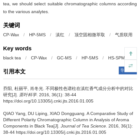
tea, we should select suitable chromatographic columns according
to the various analytes.
关键词
CP-Wax
/
HP-5MS
/
滇红
/
顶空固相微萃取
/
气质联用
Key words
black tea
/
CP-Wax
/
GC-MS
/
HP-5MS
/
HS-SPME
导出引用
引用本文
乔阳, 杜丽平, 肖冬光.
不同极性色谱柱在滇红香气成分分析中的对比
研究[J].
茶叶科学
. 2016, 36(1): 38-44
https://doi.org/10.13305/j.cnki.jts.2016.01.005
QIAO Yang, DU Liping, XIAO Dongguang.
A Comparative Study of
Different Polarity Chromatographic Column in Analysis of Aroma
Components in Black Tea[J].
Journal of Tea Science
. 2016, 36(1):
38-44 https://doi.org/10.13305/j.cnki.jts.2016.01.005