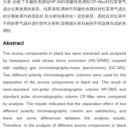
分析,比较了非极性色谱柱HP-5MS和极性色谱柱CP-Wax对红茶香气
成分分离效果的差异。结果表明,两种不同极性色谱柱对红茶香气成分
的分离效果均表现良好,但分析结果存在一定的差异。因此在对红茶中
不同的香气成分进行研究分析时,应根据分析目标的不同选择合适的色
谱柱。
Abstract
The aroma components in black tea were extracted and analyzed
by headspace solid phase micro extraction (HS-SPME) coupled
with capillary gas chromatography-mass spectrometry (GC-MS).
Two different polarity chromatographic columns were used for the
separation of the aroma components in black tea. The result of
semi-standard non-polar chromatographic column HP-5MS and
standard polar chromatographic column CP-Wax were compared
by analysis. The results indicated that the separation effect of two
different polarity chromatographic column are satisfactory, and
there are some differences between the analysis results.
Therefore, in the analysis of different aroma components in black