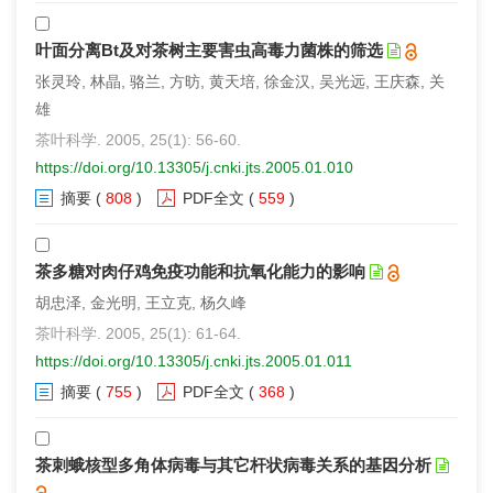
叶面分离Bt及对茶树主要害虫高毒力菌株的筛选
张灵玲, 林晶, 骆兰, 方昉, 黄天培, 徐金汉, 吴光远, 王庆森, 关
雄
茶叶科学. 2005, 25(1): 56-60.
https://doi.org/10.13305/j.cnki.jts.2005.01.010
摘要
(
808
)
PDF全文
(
559
)
茶多糖对肉仔鸡免疫功能和抗氧化能力的影响
胡忠泽, 金光明, 王立克, 杨久峰
茶叶科学. 2005, 25(1): 61-64.
https://doi.org/10.13305/j.cnki.jts.2005.01.011
摘要
(
755
)
PDF全文
(
368
)
茶刺蛾核型多角体病毒与其它杆状病毒关系的基因分析